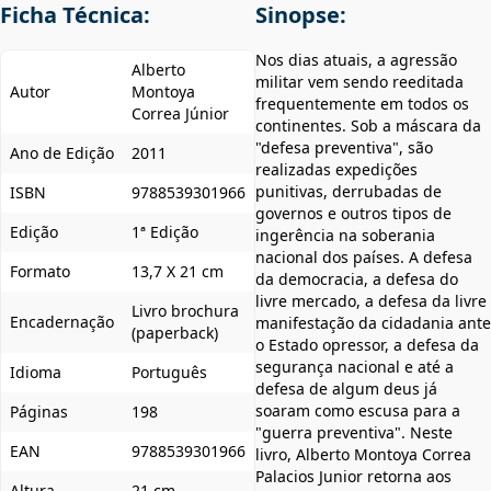
Ficha Técnica:
Sinopse:
Nos dias atuais, a agressão
Alberto
militar vem sendo reeditada
Autor
Montoya
fre­quentemente em todos os
Correa Júnior
continentes. Sob a máscara da
"defesa preventiva", são
Ano de Edição
2011
realizadas expedições
punitivas, derrubadas de
ISBN
9788539301966
governos e outros tipos de
Edição
1ª Edição
ingerência na soberania
nacional dos países. A defesa
Formato
13,7 X 21 cm
da democracia, a defesa do
livre mercado, a defesa da livre
Livro brochura
Encadernação
manifestação da cidadania ante
(paperback)
o Estado opressor, a defesa da
segurança nacional e até a
Idioma
Português
defesa de algum deus já
soaram como escusa para a
Páginas
198
"guerra preventiva". Neste
EAN
9788539301966
livro, Alberto Montoya Correa
Palacios Junior retorna aos
Altura
21 cm