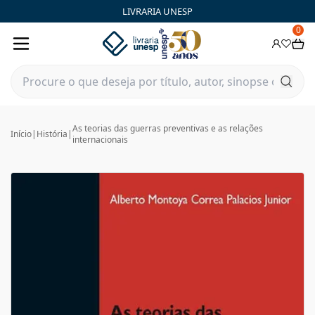
LIVRARIA UNESP
0
As teorias das guerras preventivas e as relações
Início
|
História
|
internacionais