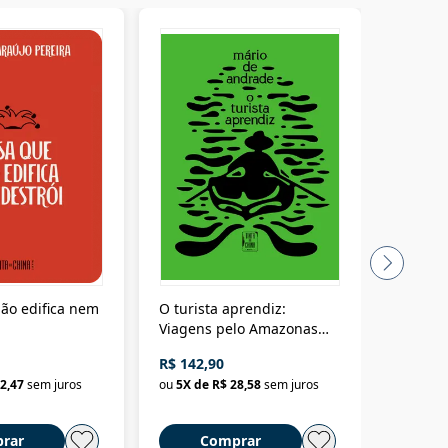
ão edifica nem
O turista aprendiz:
Coloniz
Viagens pelo Amazonas
totalita
até o Peru, pelo Madeira
crimino
R$ 142,90
R$ 69,9
até a Bolívia e por Marajó
2,47
sem juros
ou
5
X de
R$ 28,58
sem juros
ou
3
X d
até dizer chega
rar
Comprar
C