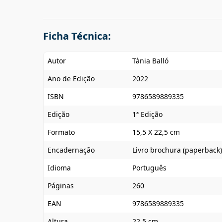
Ficha Técnica:
Autor
Tània Balló
Ano de Edição
2022
ISBN
9786589889335
Edição
1ª Edição
Formato
15,5 X 22,5 cm
Encadernação
Livro brochura (paperback)
Idioma
Português
Páginas
260
EAN
9786589889335
Altura
22.5 cm