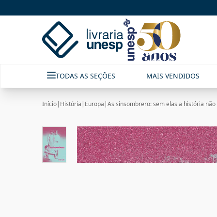
TODAS AS SEÇÕES
MAIS VENDIDOS
Início
|
História
|
Europa
|
As sinsombrero: sem elas a história não