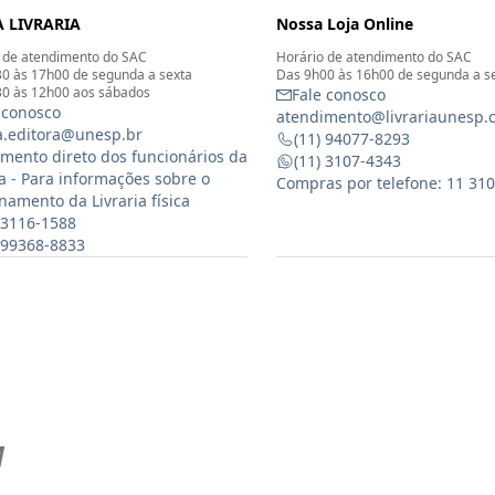
 LIVRARIA
Nossa Loja Online
 de atendimento do SAC
Horário de atendimento do SAC
0 às 17h00 de segunda a sexta
Das 9h00 às 16h00 de segunda a s
0 às 12h00 aos sábados
Fale conosco
 conosco
atendimento@livrariaunesp.
ia.editora@unesp.br
(11) 94077-8293
mento direto dos funcionários da
(11) 3107-4343
ia - Para informações sobre o
Compras por telefone: 11 31
namento da Livraria física
 3116-1588
) 99368-8833