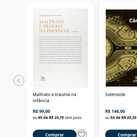
Maltrato e trauma na
Solenoide
infância
R$ 99,00
R$ 146,00
ou
4
X de
R$ 24,75
sem juros
ou
5
X de
R$ 29,20
Comprar
Comprar