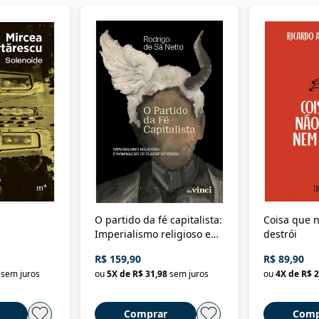
O partido da fé capitalista:
Coisa que n
Imperialismo religioso e
destrói
dominação de classe no
R$ 159,90
R$ 89,90
Brasil
sem juros
ou
5
X de
R$ 31,98
sem juros
ou
4
X de
R$ 2
Comprar
Comp