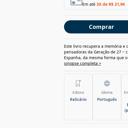
Em até
3
X de
R$ 21,96
Comprar
Este livro recupera a memória e o
pensadoras da Geração de 27 ‒ c
Espanha, da mesma forma que o d
sinopse completa >
Editora
Idioma
En
Relicário
Português
(