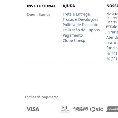
AJUDA
NOSSA
INSTITUCIONAL
Horário
Frete e Entrega
Quem Somos
Das 9h3
Trocas e Devoluções
Das 9h3
Política de Desconto
Fale
Utilização de Cupons
livrar
Pagamento
Atendi
Clube Unesp
Livrar
funcio
(11)
(11
Formas de pagamento