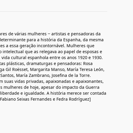
ares de várias mulheres ‒ artistas e pensadoras da
 determinante para a história da Espanha, da mesma
es a essa geração incontornável. Mulheres que
o intelectual que as relegava ao papel de esposas e
vida cultural espanhola entre os anos 1920 e 1930.
istas plásticas, dramaturgas e pensadoras: Rosa
a Gil Roësset, Margarita Manso, María Teresa León,
antos, María Zambrano, Josefina de la Torre.
m suas vidas privadas, apaixonadas e apaixonantes,
as mulheres de hoje, apesar do impacto da Guerra
liberdade e igualdade. A história merece ser contada
 Fabiano Seixas Fernandes e Fedra Rodríguez]