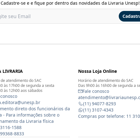
Cadastre-se e e fique por dentro das novidades da Livraria Unesp!
Cadastr
 LIVRARIA
Nossa Loja Online
 de atendimento do SAC
Horário de atendimento do SAC
0 às 17h00 de segunda a sexta
Das 9h00 às 16h00 de segunda a s
0 às 12h00 aos sábados
Fale conosco
 conosco
atendimento@livrariaunesp.
ia.editora@unesp.br
(11) 94077-8293
mento direto dos funcionários da
(11) 3107-4343
ia - Para informações sobre o
Compras por telefone: 11 31
namento da Livraria física
 3116-1588
) 99368-8833