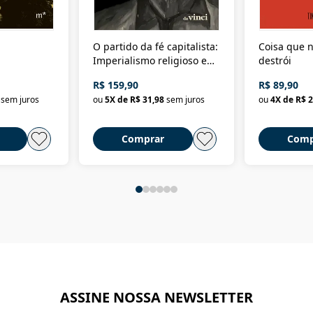
O partido da fé capitalista:
Coisa que n
Imperialismo religioso e
destrói
dominação de classe no
R$ 159,90
R$ 89,90
Brasil
sem juros
ou
5
X de
R$ 31,98
sem juros
ou
4
X de
R$ 2
Comprar
Comp
ASSINE NOSSA NEWSLETTER