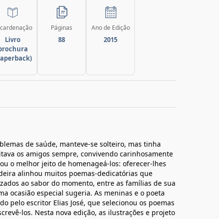
cardenação
Páginas
Ano de Edição
Livro
88
2015
brochura
paperback)
blemas de saúde, manteve-se solteiro, mas tinha
sitava os amigos sempre, convivendo carinhosamente
hou o melhor jeito de homenageá-los: oferecer-lhes
deira alinhou muitos poemas-dedicatórias que
izados ao sabor do momento, entre as famílias de sua
a ocasião especial sugeria. As meninas e o poeta
do pelo escritor Elias José, que selecionou os poemas
crevê-los. Nesta nova edição, as ilustrações e projeto