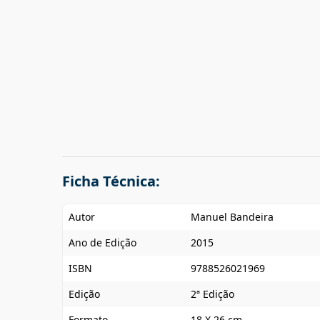
Ficha Técnica:
Autor
Manuel Bandeira
Ano de Edição
2015
ISBN
9788526021969
Edição
2ª Edição
Formato
18 X 26 cm