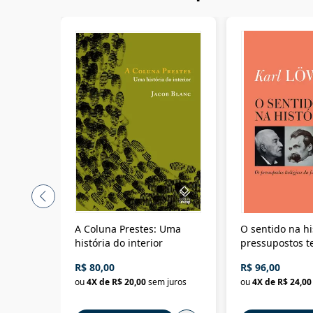
A Coluna Prestes: Uma
O sentido na hi
história do interior
pressupostos t
da filosofia da 
R$ 80,00
R$ 96,00
ou
4
X de
R$ 20,00
sem juros
ou
4
X de
R$ 24,00