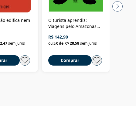
ão edifica nem
O turista aprendiz:
Coloniz
Viagens pelo Amazonas
totalita
até o Peru, pelo Madeira
crimino
R$ 142,90
R$ 69,9
até a Bolívia e por Marajó
2,47
sem juros
ou
5
X de
R$ 28,58
sem juros
ou
3
X d
até dizer chega
rar
Comprar
C