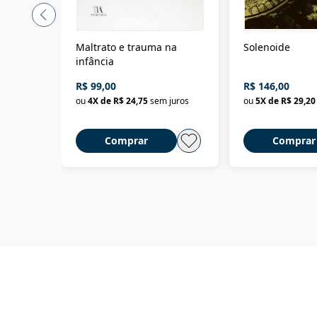
Maltrato e trauma na
Solenoide
infância
R$ 99,00
R$ 146,00
ou
4
X de
R$ 24,75
sem juros
ou
5
X de
R$ 29,20
Comprar
Comprar