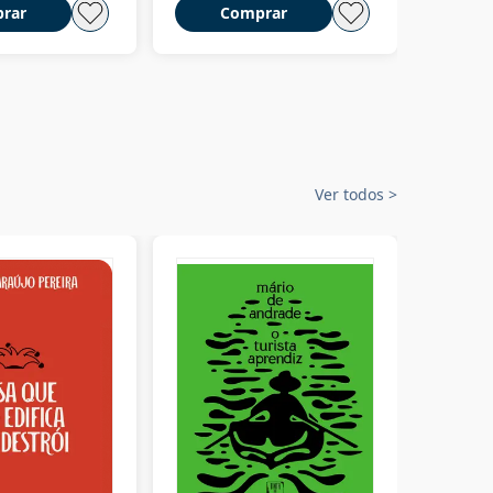
rar
Comprar
C
Ver todos
>