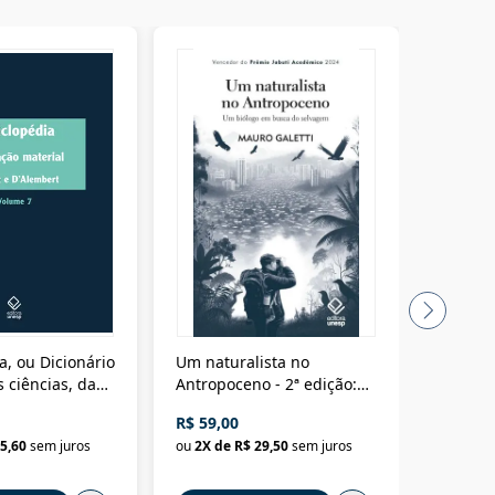
a, ou Dicionário
Um naturalista no
A vora
 ciências, das
Antropoceno - 2ª edição:
fícios - Vol. 7:
Um biólogo em busca do
R$ 59,00
R$ 58,0
material
selvagem
5,60
sem juros
ou
2
X de
R$ 29,50
sem juros
ou
2
X d