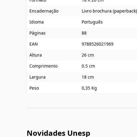
Encadernação
Livro brochura (paperback)
Idioma
Português
Páginas
88
EAN
9788526021969
Altura
26 cm
Comprimento
0.5 cm
Largura
18 cm
Peso
0,35 Kg
Novidades Unesp