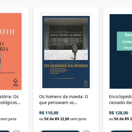
stória: Os
Os homens da moeda: O
Enciclopédi
eológicos
que pensavam os
razoado das
história
ministros da Fazenda da
artes e dos o
R$ 110,00
R$ 128,00
Nova República (1985-
Civilização 
sem juros
ou
5
X de
R$ 22,00
sem juros
ou
5
X de
R$ 2
2018)