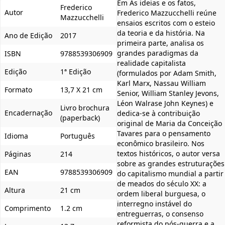
Em As ideias e os fatos,
Frederico
Autor
Frederico Mazzucchelli reúne
Mazzucchelli
ensaios escritos com o esteio
da teoria e da história. Na
Ano de Edição
2017
primeira parte, analisa os
grandes paradigmas da
ISBN
9788539306909
realidade capitalista
Edição
1ª Edição
(formulados por Adam Smith,
Karl Marx, Nassau William
Formato
13,7 X 21 cm
Senior, William Stanley Jevons,
Léon Walrase John Keynes) e
Livro brochura
Encadernação
dedica-se à contribuição
(paperback)
original de Maria da Conceição
Tavares para o pensamento
Idioma
Português
econômico brasileiro. Nos
textos históricos, o autor versa
Páginas
214
sobre as grandes estruturações
EAN
9788539306909
do capitalismo mundial a partir
de meados do século XX: a
Altura
21 cm
ordem liberal burguesa, o
interregno instável do
Comprimento
1.2 cm
entreguerras, o consenso
reformista do pós-guerra e a