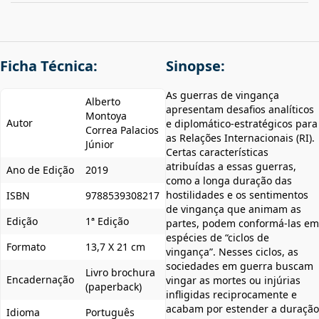
Ficha Técnica:
Sinopse:
As guerras de vingança
Alberto
apresentam desafios analíticos
Montoya
Autor
e diplomático-estratégicos para
Correa Palacios
as Relações Internacionais (RI).
Júnior
Certas características
atribuídas a essas guerras,
Ano de Edição
2019
como a longa duração das
hostilidades e os sentimentos
ISBN
9788539308217
de vingança que animam as
Edição
1ª Edição
partes, podem conformá-las em
espécies de “ciclos de
Formato
13,7 X 21 cm
vingança”. Nesses ciclos, as
sociedades em guerra buscam
Livro brochura
Encadernação
vingar as mortes ou injúrias
(paperback)
infligidas reciprocamente e
acabam por estender a duração
Idioma
Português