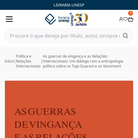
LIVRARIA UNESP
0
Política e
As guerras de vingança e as Relações
Início
|
Relações
|
Internacionais: Um diálogo com a antropologia
Internacionais
política sobre os Tupi-Guarani e os Yanomami