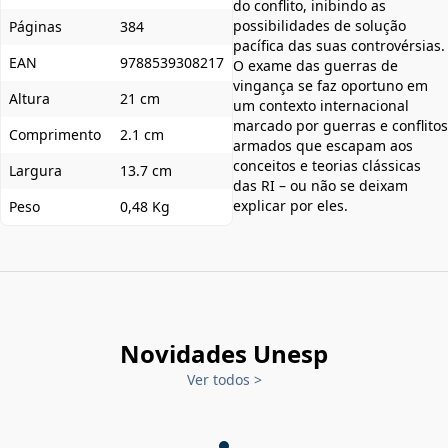
do conflito, inibindo as
possibilidades de solução
Páginas
384
pacífica das suas controvérsias.
EAN
9788539308217
O exame das guerras de
vingança se faz oportuno em
Altura
21 cm
um contexto internacional
marcado por guerras e conflitos
Comprimento
2.1 cm
armados que escapam aos
conceitos e teorias clássicas
Largura
13.7 cm
das RI – ou não se deixam
explicar por eles.
Peso
0,48 Kg
Novidades Unesp
Ver todos
>