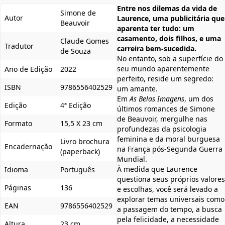
Entre nos dilemas da vida de
Simone de
Autor
Laurence, uma publicitária que
Beauvoir
aparenta ter tudo: um
casamento, dois filhos, e uma
Claude Gomes
Tradutor
carreira bem-sucedida.
de Souza
No entanto, sob a superfície do
seu mundo aparentemente
Ano de Edição
2022
perfeito, reside um segredo:
ISBN
9786556402529
um amante.
Em
As Belas Imagens
, um dos
Edição
4ª Edição
últimos romances de Simone
de Beauvoir, mergulhe nas
Formato
15,5 X 23 cm
profundezas da psicologia
feminina e da moral burguesa
Livro brochura
Encadernação
na França pós-Segunda Guerra
(paperback)
Mundial.
À medida que Laurence
Idioma
Português
questiona seus próprios valores
Páginas
136
e escolhas, você será levado a
explorar temas universais como
EAN
9786556402529
a passagem do tempo, a busca
pela felicidade, a necessidade
Altura
23 cm