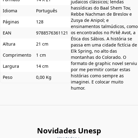
judaicos clássicos; lendas
hassídicas do Baal Shem Tov,
Idioma
Português
Rebbe Nachman de Breslov e
Zusya de Anipol; e
Páginas
128
ensinamentos talmúdicos, como
os encontrados no Pirkê Avot, a
EAN
9788576361121
Ética dos Sábios. A história se
Altura
21 cm
passa em uma cidade fictícia de
Elk Spring, no alto das
Comprimento
1 cm
montanhas do Colorado. O
formato de graphic novel serviu
Largura
14 cm
por me permitir contar estas
histórias como sempre as
Peso
0,00 Kg
imaginei. E colocar muito
humor.
Novidades Unesp