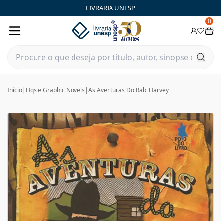
LIVRARIA UNESP
0
Início
|
Hqs e Graphic Novels
|
As Aventuras Do Rabi Harvey