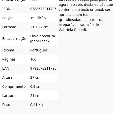
agora, através desta edição que
ISBN
9788573211795
contempla o texto original, ser
apreciada em toda a sua
Edição
1ª Edição
grandiosidade, a partir da
irreparável tradução de
Formato
21 X 27 cm
Gabriela Rinaldi.
Livro brochura
Encadernação
(paperback)
Idioma
Português
Páginas
160
EAN
9788573211795
Altura
27 cm
Comprimento
0.9 cm
Largura
21 cm
Peso
0,41 Kg