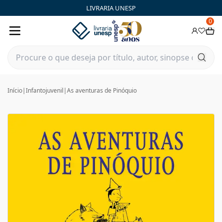
LIVRARIA UNESP
0
Início
|
Infantojuvenil
|
As aventuras de Pinóquio