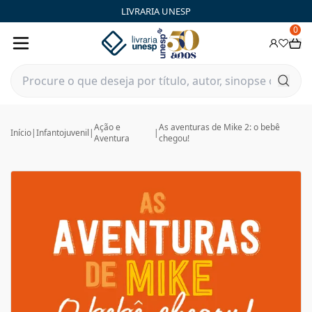
LIVRARIA UNESP
0
Ação e
As aventuras de Mike 2: o bebê
Início
|
Infantojuvenil
|
|
Aventura
chegou!