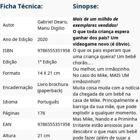
Ficha Técnica:
Sinopse:
Mais de um milhão de
Gabriel Dearo,
Autor
exemplares vendidos!
Manu Digilio
O que toda criança espera
ganhar dos pais? Um
Ano de Edição
2020
videogame novo (é óbvio).
O que os pais esperam que
ISBN
9786555351958
uma criança queira? Um bebê
Edição
1ª Edição
chorão... .
Ou melhor, um irmãozinho.
Formato
14 X 21 cm
No caso do Mike, MAIS UM
irmãozinho!!!
Livro brochura
Encadernação
Muita coisa muda com a notícia
(paperback)
da chegada de um bebê na
casa de Mike. Principalmente a
Idioma
Português
barriga da sua mãe, que pode
explodir a qualquer momento.
Páginas
176
Mas Mike, Nando e a Priminha
EAN
9786555351958
Irritante estão ansiosos para
descobrir o que mais um bebê
Altura
21 cm
pode fazer (além de sujar a