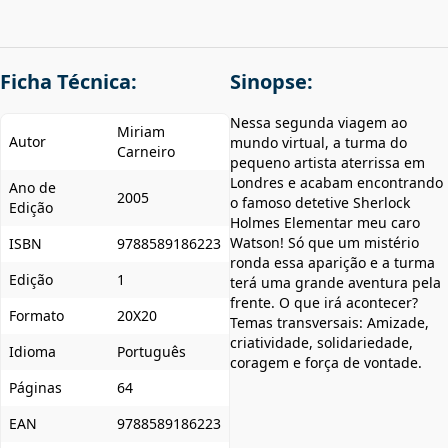
Ficha Técnica:
Sinopse:
Nessa segunda viagem ao
Miriam
Autor
mundo virtual, a turma do
Carneiro
pequeno artista aterrissa em
Londres e acabam encontrando
Ano de
2005
o famoso detetive Sherlock
Edição
Holmes Elementar meu caro
Watson! Só que um mistério
ISBN
9788589186223
ronda essa aparição e a turma
Edição
1
terá uma grande aventura pela
frente. O que irá acontecer?
Formato
20X20
Temas transversais: Amizade,
criatividade, solidariedade,
Idioma
Português
coragem e força de vontade.
Páginas
64
EAN
9788589186223