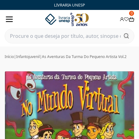
LIVRARIA UNESP
0
Início
|
Infantojuvenil
|
As Aventuras Da Turma Do Pequeno Artista Vol.2