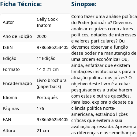
Ficha Técnica:
Sinopse:
Como fazer uma análise política
Celly Cook
Autor
do Poder Judiciário? Devemos
Inatomi
analisar os juízes como atores
políticos, dotados de interesses
Ano de Edição
2020
e valores particulares? Ou
devemos observar a função
ISBN
9786586253405
desse poder na manutenção de
Edição
1ª Edição
uma ordem econômica? Ou,
ainda, enfatizar que existem
Formato
14 X 21 cm
limitações institucionais para a
atuação política dos juízes? O
Livro brochura
Encadernação
objetivo deste livro é auxiliar
(paperback)
pesquisadores a trabalharem
com estas e outras questões.
Idioma
Português
Para isso, explora o debate da
ciência política norte-
Páginas
176
americana, extraindo lições
EAN
9786586253405
críticas que evitem a sua
avaliação apressada. Apresenta
Altura
21 cm
as diferenças e as semelhanças