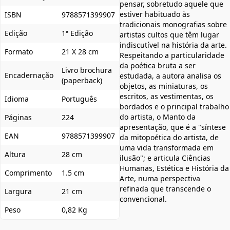
pensar, sobretudo aquele que
estiver habituado às
ISBN
9788571399907
tradicionais monografias sobre
Edição
1ª Edição
artistas cultos que têm lugar
indiscutível na história da arte.
Formato
21 X 28 cm
Respeitando a particularidade
da poética bruta a ser
Livro brochura
Encadernação
estudada, a autora analisa os
(paperback)
objetos, as miniaturas, os
escritos, as vestimentas, os
Idioma
Português
bordados e o principal trabalho
do artista, o Manto da
Páginas
224
apresentação, que é a "síntese
EAN
9788571399907
da mitopoética do artista, de
uma vida transformada em
Altura
28 cm
ilusão"; e articula Ciências
Humanas, Estética e História da
Comprimento
1.5 cm
Arte, numa perspectiva
refinada que transcende o
Largura
21 cm
convencional.
Peso
0,82 Kg