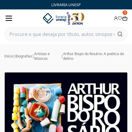
LIVRARIA UNESP
0
Artistas e
Arthur Bispo do Rosário: A poética do
Início
|
Biografias
|
|
Músicos
delírio