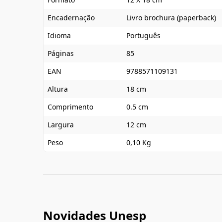
Encadernação
Livro brochura (paperback)
Idioma
Português
Páginas
85
EAN
9788571109131
Altura
18 cm
Comprimento
0.5 cm
Largura
12 cm
Peso
0,10 Kg
Novidades Unesp