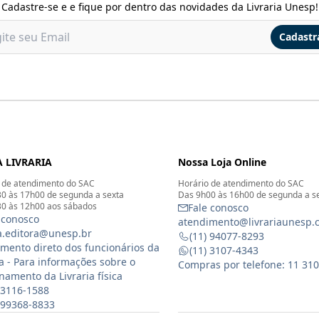
Cadastre-se e e fique por dentro das novidades da Livraria Unesp!
Cadastr
 LIVRARIA
Nossa Loja Online
 de atendimento do SAC
Horário de atendimento do SAC
0 às 17h00 de segunda a sexta
Das 9h00 às 16h00 de segunda a s
0 às 12h00 aos sábados
Fale conosco
 conosco
atendimento@livrariaunesp.
ia.editora@unesp.br
(11) 94077-8293
mento direto dos funcionários da
(11) 3107-4343
ia - Para informações sobre o
Compras por telefone: 11 31
namento da Livraria física
 3116-1588
) 99368-8833