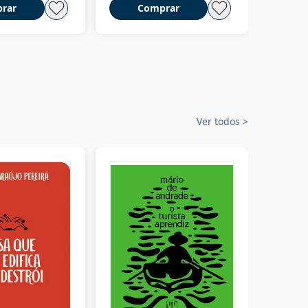
rar
Comprar
C
Ver todos
>