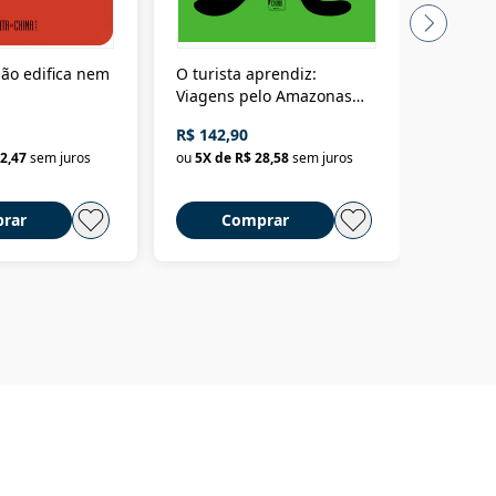
ão edifica nem
O turista aprendiz:
Coloniz
Viagens pelo Amazonas
totalita
até o Peru, pelo Madeira
crimino
R$ 142,90
R$ 69,9
até a Bolívia e por Marajó
2,47
sem juros
ou
5
X de
R$ 28,58
sem juros
ou
3
X d
até dizer chega
rar
Comprar
C