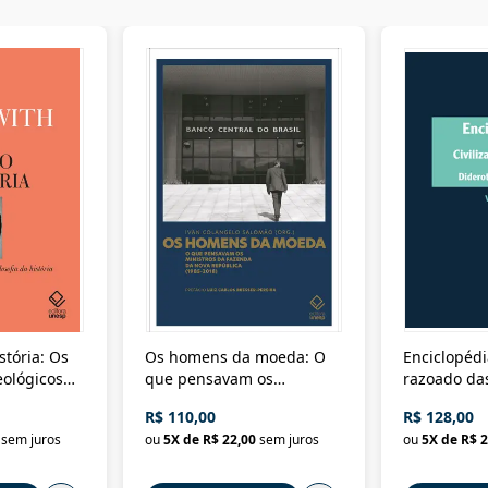
stória: Os
Os homens da moeda: O
Enciclopédi
eológicos
que pensavam os
razoado das
história
ministros da Fazenda da
artes e dos o
R$ 110,00
R$ 128,00
Nova República (1985-
Civilização 
sem juros
ou
5
X de
R$ 22,00
sem juros
ou
5
X de
R$ 2
2018)