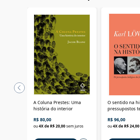
A Coluna Prestes: Uma
O sentido na hi
história do interior
pressupostos t
da filosofia da 
R$ 80,00
R$ 96,00
ou
4
X de
R$ 20,00
sem juros
ou
4
X de
R$ 24,00