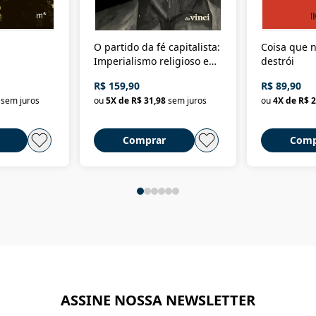
O partido da fé capitalista:
Coisa que n
Imperialismo religioso e
destrói
dominação de classe no
R$ 159,90
R$ 89,90
Brasil
sem juros
ou
5
X de
R$ 31,98
sem juros
ou
4
X de
R$ 2
Comprar
Comp
ASSINE NOSSA NEWSLETTER