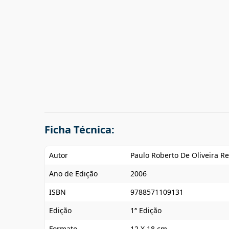
Ficha Técnica:
Autor
Paulo Roberto De Oliveira Re
Ano de Edição
2006
ISBN
9788571109131
Edição
1ª Edição
Formato
12 X 18 cm