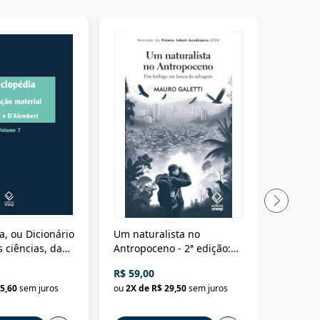
a, ou Dicionário
Um naturalista no
A vora
 ciências, das
Antropoceno - 2ª edição:
fícios - Vol. 7:
Um biólogo em busca do
R$ 59,00
R$ 58,0
material
selvagem
5,60
sem juros
ou
2
X de
R$ 29,50
sem juros
ou
2
X d