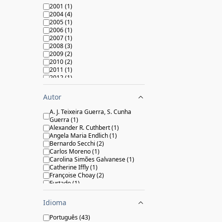
2001
(
1
)
2004
(
4
)
2005
(
1
)
2006
(
1
)
2007
(
1
)
2008
(
3
)
2009
(
2
)
2010
(
2
)
2011
(
1
)
2012
(
1
)
2013
(
2
)
2014
(
5
)
Autor
2015
(
2
)
2016
(
1
)
A. J. Teixeira Guerra, S. Cunha
2019
(
2
)
Guerra
(
1
)
2020
(
5
)
Alexander R. Cuthbert
(
1
)
2021
(
4
)
Angela Maria Endlich
(
1
)
2024
(
2
)
Bernardo Secchi
(
2
)
2025
(
2
)
Carlos Moreno
(
1
)
2026
(
1
)
Carolina Simões Galvanese
(
1
)
Catherine Iffly
(
1
)
Françoise Choay
(
2
)
Furtado
(
1
)
Hugo Segawa
(
1
)
Jan Gehl
(
1
)
Idioma
Jeff Speck
(
1
)
João Sette Whitaker Ferreira
(
1
)
Português
(
43
)