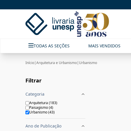
URBANISMO | Livraria Unesp | FastStore PLP
TODAS AS SEÇÕES
MAIS VENDIDOS
Início
|
Arquitetura e Urbanismo
|
Urbanismo
Filtrar
Categoria
Arquitetura
(
183
)
Paisagismo
(
4
)
Urbanismo
(
43
)
Ano de Publicação