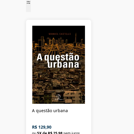
Vittorio Gregotti
(
1
)
A questão urbana
R$ 129,90
ou
5
X de
R$ 25,98
sem juros