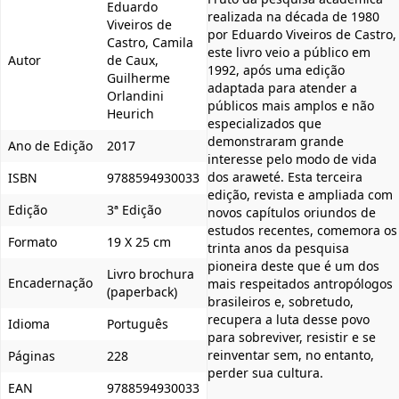
Eduardo
realizada na década de 1980
Viveiros de
por Eduardo Viveiros de Castro,
Castro, Camila
este livro veio a público em
Autor
de Caux,
1992, após uma edição
Guilherme
adaptada para atender a
Orlandini
públicos mais amplos e não
Heurich
especializados que
demonstraram grande
Ano de Edição
2017
interesse pelo modo de vida
dos araweté. Esta terceira
ISBN
9788594930033
edição, revista e ampliada com
Edição
3ª Edição
novos capítulos oriundos de
estudos recentes, comemora os
Formato
19 X 25 cm
trinta anos da pesquisa
pioneira deste que é um dos
Livro brochura
Encadernação
mais respeitados antropólogos
(paperback)
brasileiros e, sobretudo,
recupera a luta desse povo
Idioma
Português
para sobreviver, resistir e se
reinventar sem, no entanto,
Páginas
228
perder sua cultura.
EAN
9788594930033