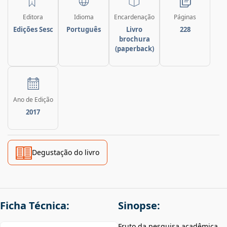
Editora
Idioma
Encardenação
Páginas
Edições Sesc
Português
Livro
228
brochura
(paperback)
Ano de Edição
2017
Degustação do livro
Ficha Técnica:
Sinopse:
Fruto da pesquisa acadêmica