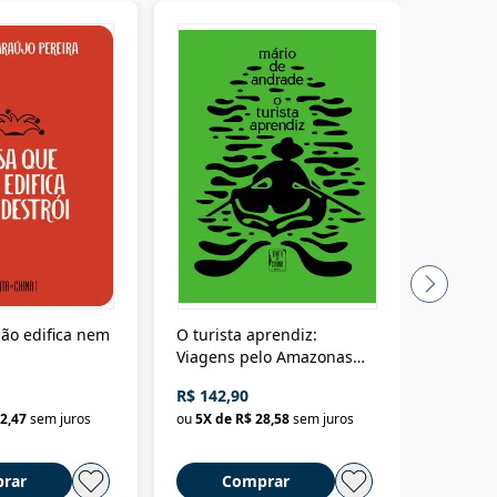
ão edifica nem
O turista aprendiz:
Coloniz
Viagens pelo Amazonas
totalita
até o Peru, pelo Madeira
crimino
R$ 142,90
R$ 69,9
até a Bolívia e por Marajó
2,47
sem juros
ou
5
X de
R$ 28,58
sem juros
ou
3
X d
até dizer chega
rar
Comprar
C