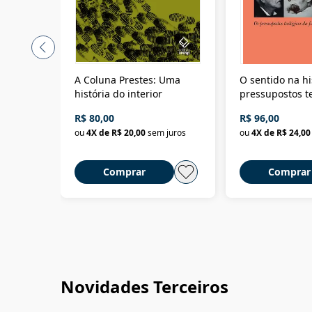
A Coluna Prestes: Uma
O sentido na hi
história do interior
pressupostos t
da filosofia da 
R$ 80,00
R$ 96,00
ou
4
X de
R$ 20,00
sem juros
ou
4
X de
R$ 24,00
Comprar
Comprar
Novidades Terceiros