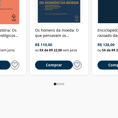
stória: Os
Os homens da moeda: O
Enciclopédi
eológicos
que pensavam os
razoado das
história
ministros da Fazenda da
artes e dos o
R$ 110,00
R$ 128,00
Nova República (1985-
Civilização 
sem juros
ou
5
X de
R$ 22,00
sem juros
ou
5
X de
R$ 2
2018)
Comprar
Comp