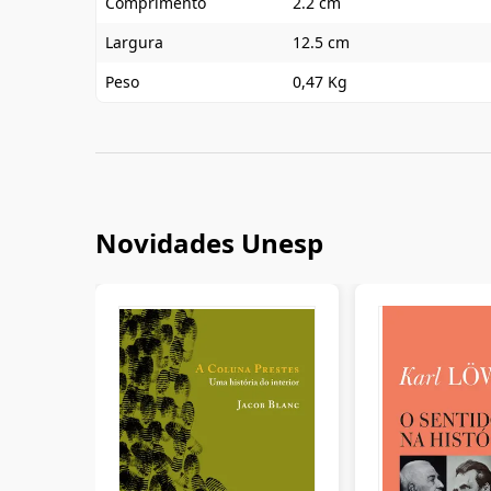
Comprimento
2.2 cm
Largura
12.5 cm
Peso
0,47 Kg
Novidades Unesp