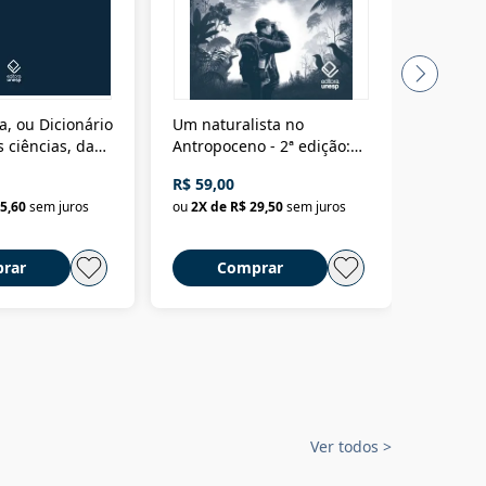
a, ou Dicionário
Um naturalista no
A vora
 ciências, das
Antropoceno - 2ª edição:
fícios - Vol. 7:
Um biólogo em busca do
R$ 59,00
R$ 58,0
material
selvagem
5,60
sem juros
ou
2
X de
R$ 29,50
sem juros
ou
2
X d
rar
Comprar
C
Ver todos
>