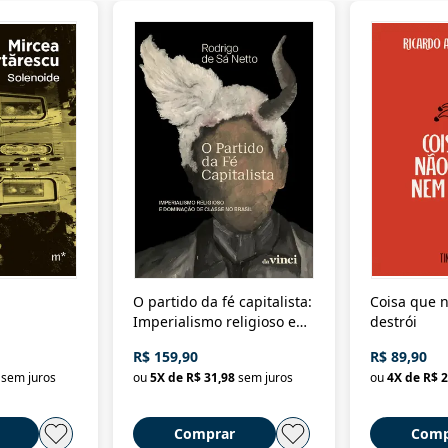
O partido da fé capitalista:
Coisa que n
Imperialismo religioso e
destrói
dominação de classe no
R$ 159,90
R$ 89,90
Brasil
sem juros
ou
5
X de
R$ 31,98
sem juros
ou
4
X de
R$ 2
Comprar
Comp