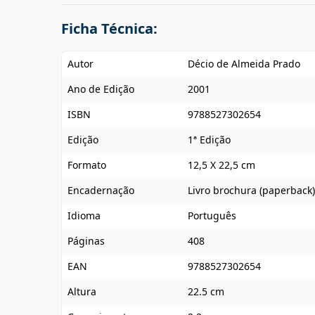
Ficha Técnica:
Autor
Décio de Almeida Prado
Ano de Edição
2001
ISBN
9788527302654
Edição
1ª Edição
Formato
12,5 X 22,5 cm
Encadernação
Livro brochura (paperback)
Idioma
Português
Páginas
408
EAN
9788527302654
Altura
22.5 cm