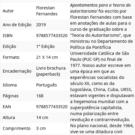
Apontamentos para a ‘teoria do
Florestan
Autor
autoritarismo’
foi escrito por
Fernandes
Florestan Fernandes com base
em anotações de aulas para o
Ano de Edição
2019
curso de graduação sobre a
“Teoria do Autoritarismo”, que
ISBN
9788577433520
ministrou no Departamento de
Edição
1ª Edição
Política da Pontifícia
Universidade Católica de São
Formato
21 X 14 cm
Paulo (PUC-SP) no final de
1977. Nosso autor escreve em
Livro brochura
Encadernação
uma época em que as
(paperback)
experiências socialistas do
século XX, como as da
Idioma
Português
Iugoslávia, China, Cuba, URSS,
estavam vigentes e disputavam
Páginas
168
a hegemonia mundial com a
EAN
9788577433520
superpotência capitalista,
numa polarização entre
Altura
14 cm
revolução e contrarrevolução.
No plano nacional, desde 1964,
Comprimento
3 cm
vive-se uma ditadura civil-