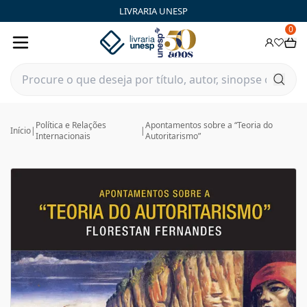
LIVRARIA UNESP
0
Política e Relações
Apontamentos sobre a “Teoria do
Início
|
|
Internacionais
Autoritarismo”