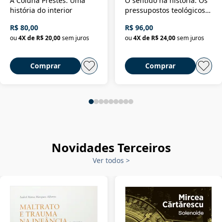
A Coluna Prestes: Uma
O sentido na história: Os
história do interior
pressupostos teológicos
da filosofia da história
R$ 80,00
R$ 96,00
ou
4
X de
R$ 20,00
sem juros
ou
4
X de
R$ 24,00
sem juros
Comprar
Comprar
Novidades Terceiros
Ver todos
>