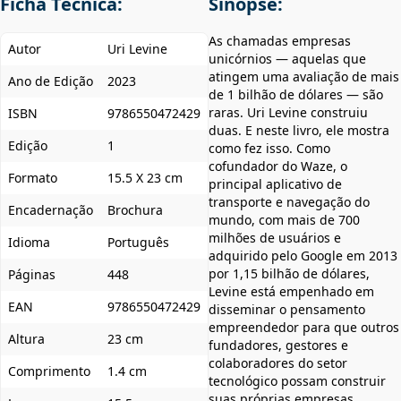
Ficha Técnica:
Sinopse:
As chamadas empresas
Autor
Uri Levine
unicórnios — aquelas que
atingem uma avaliação de mais
Ano de Edição
2023
de 1 bilhão de dólares — são
raras. Uri Levine construiu
ISBN
9786550472429
duas. E neste livro, ele mostra
Edição
1
como fez isso. Como
cofundador do Waze, o
Formato
15.5 X 23 cm
principal aplicativo de
transporte e navegação do
Encadernação
Brochura
mundo, com mais de 700
milhões de usuários e
Idioma
Português
adquirido pelo Google em 2013
por 1,15 bilhão de dólares,
Páginas
448
Levine está empenhado em
EAN
9786550472429
disseminar o pensamento
empreendedor para que outros
Altura
23 cm
fundadores, gestores e
colaboradores do setor
Comprimento
1.4 cm
tecnológico possam construir
suas próprias empresas