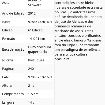
Roberto
Autor
contradições entre ideias
Schwarz
liberais e sociedade escravista
no Brasil, o autor faz uma
Ano de Edição
2012
análise detalhada de Senhora,
de José de Alencar, e dos
ISBN
9788573261691
primeiros romances de
Edição
6ª Edição
Machado de Assis. Estes
ensaios concisos e brilhantes -
Formato
14 X 21 cm
entre eles o famoso "As ideias
fora do lugar" - se tornaram
Livro brochura
Encadernação
um paradigma de excelência
(paperback)
para a crítica cultural
brasileira.
Idioma
Português
Páginas
240
EAN
9788573261691
Altura
21 cm
Comprimento
1.5 cm
Largura
14 cm