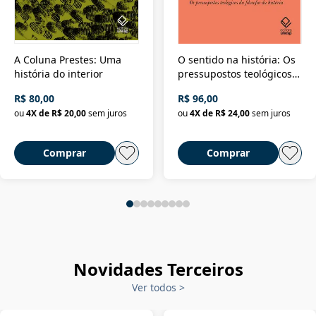
A Coluna Prestes: Uma
O sentido na história: Os
história do interior
pressupostos teológicos
da filosofia da história
R$ 80,00
R$ 96,00
ou
4
X de
R$ 20,00
sem juros
ou
4
X de
R$ 24,00
sem juros
Comprar
Comprar
Novidades Terceiros
Ver todos
>