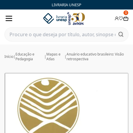
LIVRARIA UNESP
0
Educação e
Mapas e
Anuário educativo brasileiro: Visão
Início
|
|
|
Pedagogia
Atlas
retrospectiva