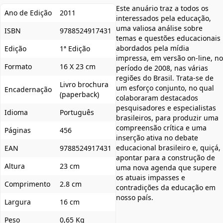
Este anuário traz a todos os
Ano de Edição
2011
interessados pela educação,
uma valiosa análise sobre
ISBN
9788524917431
temas e questões educacionais
abordados pela mídia
Edição
1ª Edição
impressa, em versão on-line, no
Formato
16 X 23 cm
período de 2008, nas várias
regiões do Brasil. Trata-se de
Livro brochura
um esforço conjunto, no qual
Encadernação
(paperback)
colaboraram destacados
pesquisadores e especialistas
Idioma
Português
brasileiros, para produzir uma
compreensão crítica e uma
Páginas
456
inserção ativa no debate
educacional brasileiro e, quiçá,
EAN
9788524917431
apontar para a construção de
Altura
23 cm
uma nova agenda que supere
os atuais impasses e
Comprimento
2.8 cm
contradições da educação em
nosso país.
Largura
16 cm
Peso
0,65 Kg