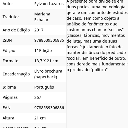
A presente obra divide-se em
Autor
Sylvain Lazarus
duas partes: uma metodologia
geral e um conjunto de estudos
Mariana
Tradutor
de caso. Tem como objeto a
Echalar
análise de fenômenos que
costumamos chamar “sociais”
Ano de Edição
2017
(classes, fábricas, movimentos
ISBN
9788539306886
de luta), mas uma de suas
forças é justamente o fato de
Edição
1ª Edição
manter distância do predicado
“social”, em benefício de outro,
Formato
13,7 X 21 cm
considerado mais fundamental:
o predicado “política”.
Livro brochura
Encadernação
(paperback)
Idioma
Português
Páginas
267
EAN
9788539306886
Altura
21 cm