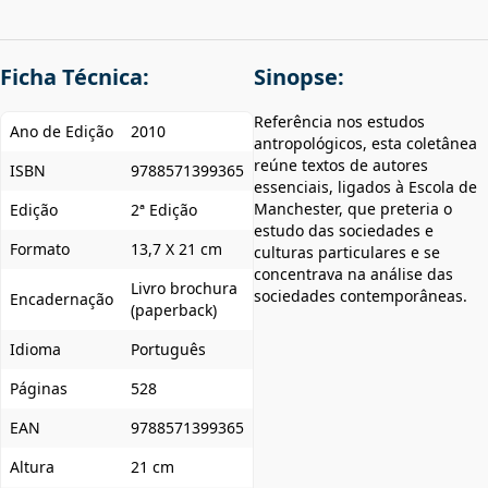
Ficha Técnica:
Sinopse:
Referência nos estudos
Ano de Edição
2010
antropológicos, esta coletânea
reúne textos de autores
ISBN
9788571399365
essenciais, ligados à Escola de
Manchester, que preteria o
Edição
2ª Edição
estudo das sociedades e
Formato
13,7 X 21 cm
culturas particulares e se
concentrava na análise das
Livro brochura
sociedades contemporâneas.
Encadernação
(paperback)
Idioma
Português
Páginas
528
EAN
9788571399365
Altura
21 cm