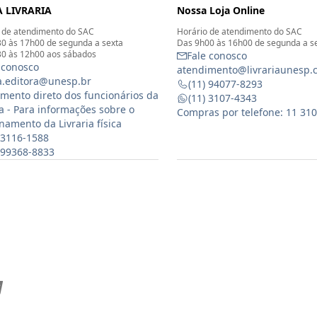
 LIVRARIA
Nossa Loja Online
 de atendimento do SAC
Horário de atendimento do SAC
0 às 17h00 de segunda a sexta
Das 9h00 às 16h00 de segunda a s
0 às 12h00 aos sábados
Fale conosco
 conosco
atendimento@livrariaunesp.
ia.editora@unesp.br
(11) 94077-8293
mento direto dos funcionários da
(11) 3107-4343
ia - Para informações sobre o
Compras por telefone: 11 31
namento da Livraria física
 3116-1588
) 99368-8833