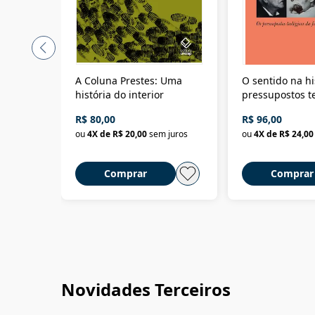
A Coluna Prestes: Uma
O sentido na hi
história do interior
pressupostos t
da filosofia da 
R$ 80,00
R$ 96,00
ou
4
X de
R$ 20,00
sem juros
ou
4
X de
R$ 24,00
Comprar
Comprar
Novidades Terceiros