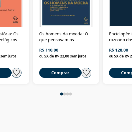
stória: Os
Os homens da moeda: O
Enciclopédi
eológicos
que pensavam os
razoado das
história
ministros da Fazenda da
artes e dos o
R$ 110,00
R$ 128,00
Nova República (1985-
Civilização 
sem juros
ou
5
X de
R$ 22,00
sem juros
ou
5
X de
R$ 2
2018)
Comprar
Comp