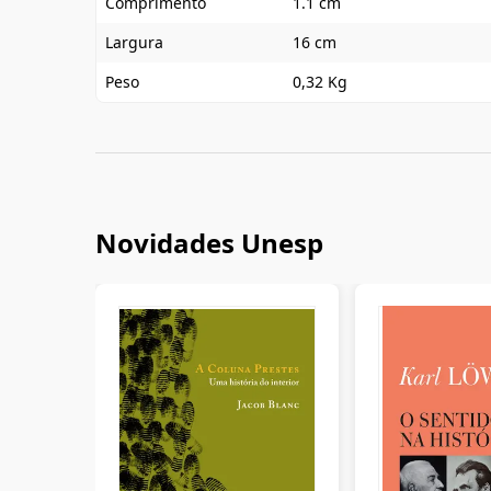
Comprimento
1.1 cm
Largura
16 cm
Peso
0,32 Kg
Novidades Unesp