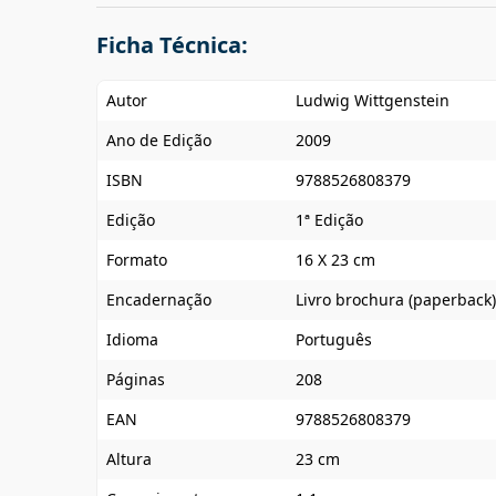
Ficha Técnica:
Autor
Ludwig Wittgenstein
Ano de Edição
2009
ISBN
9788526808379
Edição
1ª Edição
Formato
16 X 23 cm
Encadernação
Livro brochura (paperback)
Idioma
Português
Páginas
208
EAN
9788526808379
Altura
23 cm