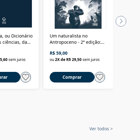
a, ou Dicionário
Um naturalista no
A vora
 ciências, das
Antropoceno - 2ª edição:
fícios - Vol. 7:
Um biólogo em busca do
R$ 59,00
R$ 58,0
material
selvagem
5,60
sem juros
ou
2
X de
R$ 29,50
sem juros
ou
2
X d
rar
Comprar
C
Ver todos
>