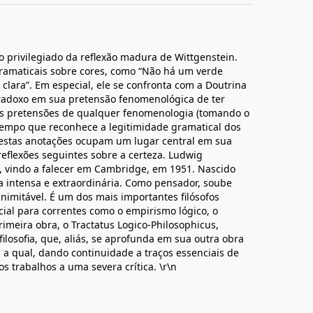
privilegiado da reflexão madura de Wittgenstein.
ramaticais sobre cores, como “Não há um verde
clara”. Em especial, ele se confronta com a Doutrina
radoxo em sua pretensão fenomenológica de ter
o as pretensões de qualquer fenomenologia (tomando o
tempo que reconhece a legitimidade gramatical dos
estas anotações ocupam um lugar central em sua
reflexões seguintes sobre a certeza. Ludwig
, vindo a falecer em Cambridge, em 1951. Nascido
 intensa e extraordinária. Como pensador, soube
inimitável. É um dos mais importantes filósofos
al para correntes como o empirismo lógico, o
primeira obra, o Tractatus Logico-Philosophicus,
filosofia, que, aliás, se aprofunda em sua outra obra
om a qual, dando continuidade a traços essenciais de
 trabalhos a uma severa crítica. \r\n