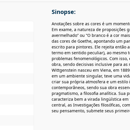
Sinopse:
Anotações sobre as cores é um momento 
Em exame, a natureza de proposições g
avermelhado” ou “O branco é a cor mais 
das cores de Goethe, apontando um pa
escrito para pintores. Ele rejeita entã
termo em sentido peculiar), ao mesmo 
problemas fenomenológicos. Com isso, 
obra, sendo decisivas inclusive para as 
Wittgenstein nasceu em Viena, em 1889
em um ambiente singular, teve uma vida
criar sua própria atmosfera e um estilo 
contemporâneos, sendo sua obra essenci
pragmatismo, a filosofia analítica. Sua 
caracteriza bem a virada lingüística em 
central, as Investigações filosóficas, c
seu pensamento, submete seus primeiros