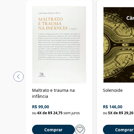
Maltrato e trauma na
Solenoide
infância
R$ 99,00
R$ 146,00
ou
4
X de
R$ 24,75
sem juros
ou
5
X de
R$ 29,20
Comprar
Comprar