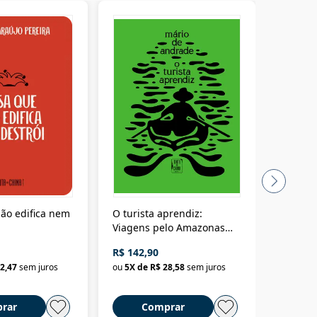
ão edifica nem
O turista aprendiz:
Coloniz
Viagens pelo Amazonas
totalita
até o Peru, pelo Madeira
crimino
R$ 142,90
R$ 69,9
até a Bolívia e por Marajó
2,47
sem juros
ou
5
X de
R$ 28,58
sem juros
ou
3
X d
até dizer chega
rar
Comprar
C