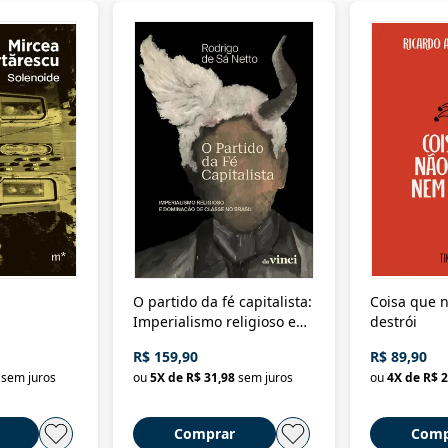
O partido da fé capitalista:
Coisa que n
Imperialismo religioso e
destrói
dominação de classe no
R$ 159,90
R$ 89,90
Brasil
sem juros
ou
5
X de
R$ 31,98
sem juros
ou
4
X de
R$ 2
Comprar
Comp