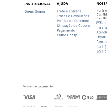
AJUDA
NOSSA
INSTITUCIONAL
Horário
Frete e Entrega
Quem Somos
Das 9h3
Trocas e Devoluções
Das 9h3
Política de Desconto
Fale
Utilização de Cupons
livrar
Pagamento
Atendi
Clube Unesp
Livrar
funcio
(11)
(11
Formas de pagamento