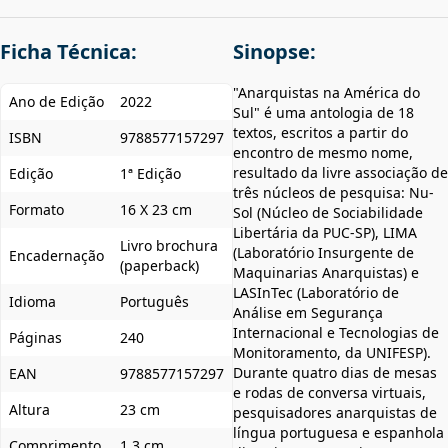
Ficha Técnica:
Sinopse:
"Anarquistas na América do
Ano de Edição
2022
Sul" é uma antologia de 18
textos, escritos a partir do
ISBN
9788577157297
encontro de mesmo nome,
resultado da livre associação de
Edição
1ª Edição
três núcleos de pesquisa: Nu-
Formato
16 X 23 cm
Sol (Núcleo de Sociabilidade
Libertária da PUC-SP), LIMA
Livro brochura
(Laboratório Insurgente de
Encadernação
(paperback)
Maquinarias Anarquistas) e
LASInTec (Laboratório de
Idioma
Português
Análise em Segurança
Internacional e Tecnologias de
Páginas
240
Monitoramento, da UNIFESP).
Durante quatro dias de mesas
EAN
9788577157297
e rodas de conversa virtuais,
Altura
23 cm
pesquisadores anarquistas de
língua portuguesa e espanhola
Comprimento
1.3 cm