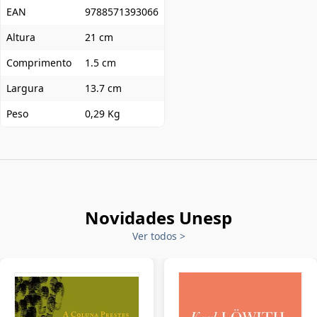
EAN
9788571393066
Altura
21 cm
Comprimento
1.5 cm
Largura
13.7 cm
Peso
0,29 Kg
Novidades Unesp
Ver todos
>