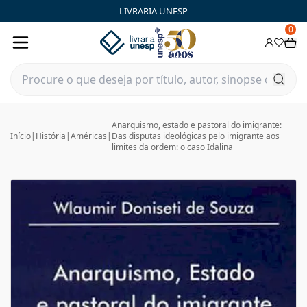
LIVRARIA UNESP
0
Anarquismo, estado e pastoral do imigrante:
Início
|
História
|
Américas
|
Das disputas ideológicas pelo imigrante aos
limites da ordem: o caso Idalina