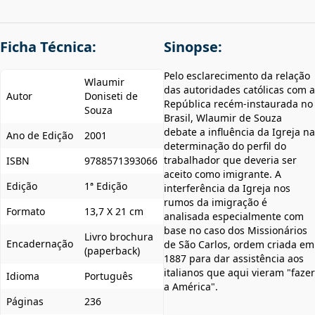
Ficha Técnica:
Sinopse:
Pelo esclarecimento da relação
Wlaumir
das autoridades católicas com a
Autor
Doniseti de
República recém-instaurada no
Souza
Brasil, Wlaumir de Souza
debate a influência da Igreja na
Ano de Edição
2001
determinação do perfil do
trabalhador que deveria ser
ISBN
9788571393066
aceito como imigrante. A
Edição
1ª Edição
interferência da Igreja nos
rumos da imigração é
Formato
13,7 X 21 cm
analisada especialmente com
base no caso dos Missionários
Livro brochura
Encadernação
de São Carlos, ordem criada em
(paperback)
1887 para dar assistência aos
italianos que aqui vieram "fazer
Idioma
Português
a América".
Páginas
236