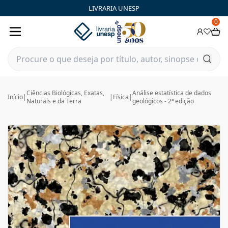
LIVRARIA UNESP
0
Ciências Biológicas, Exatas,
Análise estatística de dados
Início
|
|
Física
|
Naturais e da Terra
geológicos - 2ª edição