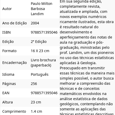
Em sua segunda edição,
Paulo Milton
completamente revista,
Autor
Barbosa
atualizada e ampliada, com
Landim
novos exemplos numéricos
ricamente ilustrados, esta obra
Ano de Edição
2004
é resultado natural do
desenvolvimento e
ISBN
9788571395046
aperfeiçoamento das notas de
Edição
2ª Edição
aula na graduação e pós-
graduação, ministradas pelo
Formato
16 X 23 cm
prof. Landim, um dos pioneiros
no uso das técnicas estatísticas
Livro brochura
Encadernação
aplicadas à Geologia.
(paperback)
Preocupado em transmitir
essas técnicas da maneira mais
Idioma
Português
simples possível, o autor busca
melhorar a compreensão das
Páginas
256
técnicas e de conceitos
EAN
9788571395046
matemáticos envolvidos na
análise estatística de dados
Altura
23 cm
geológicos, contemplando não
somente as aplicações das
Comprimento
1.4 cm
técnicas estatísticas descritivas,