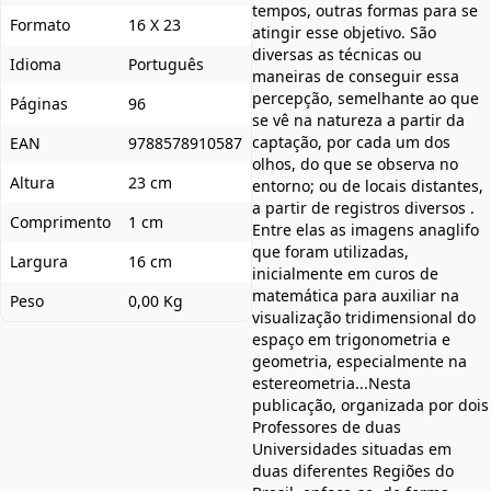
tempos, outras formas para se
Formato
16 X 23
atingir esse objetivo. São
diversas as técnicas ou
Idioma
Português
maneiras de conseguir essa
percepção, semelhante ao que
Páginas
96
se vê na natureza a partir da
captação, por cada um dos
EAN
9788578910587
olhos, do que se observa no
Altura
23 cm
entorno; ou de locais distantes,
a partir de registros diversos .
Comprimento
1 cm
Entre elas as imagens anaglifo
que foram utilizadas,
Largura
16 cm
inicialmente em curos de
matemática para auxiliar na
Peso
0,00 Kg
visualização tridimensional do
espaço em trigonometria e
geometria, especialmente na
estereometria...Nesta
publicação, organizada por dois
Professores de duas
Universidades situadas em
duas diferentes Regiões do