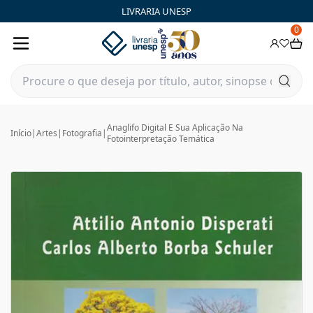
LIVRARIA UNESP
0
Anaglifo Digital E Sua Aplicação Na
Início
|
Artes
|
Fotografia
|
Fotointerpretação Temática