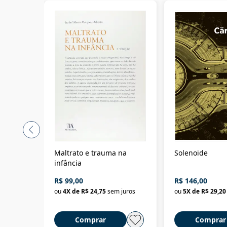
Maltrato e trauma na
Solenoide
infância
R$ 99,00
R$ 146,00
ou
4
X de
R$ 24,75
sem juros
ou
5
X de
R$ 29,20
Comprar
Comprar