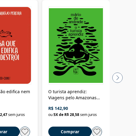
ão edifica nem
O turista aprendiz:
Coloniz
Viagens pelo Amazonas
totalita
até o Peru, pelo Madeira
crimino
R$ 142,90
R$ 69,9
até a Bolívia e por Marajó
2,47
sem juros
ou
5
X de
R$ 28,58
sem juros
ou
3
X d
até dizer chega
rar
Comprar
C