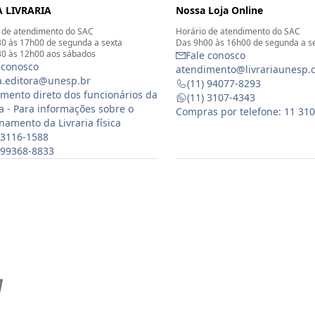
 LIVRARIA
Nossa Loja Online
 de atendimento do SAC
Horário de atendimento do SAC
0 às 17h00 de segunda a sexta
Das 9h00 às 16h00 de segunda a s
0 às 12h00 aos sábados
Fale conosco
 conosco
atendimento@livrariaunesp.
ia.editora@unesp.br
(11) 94077-8293
mento direto dos funcionários da
(11) 3107-4343
ia - Para informações sobre o
Compras por telefone: 11 31
namento da Livraria física
 3116-1588
) 99368-8833