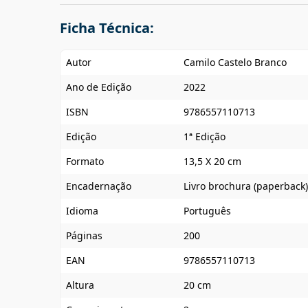
Ficha Técnica:
Autor
Camilo Castelo Branco
Ano de Edição
2022
ISBN
9786557110713
Edição
1ª Edição
Formato
13,5 X 20 cm
Encadernação
Livro brochura (paperback)
Idioma
Português
Páginas
200
EAN
9786557110713
Altura
20 cm