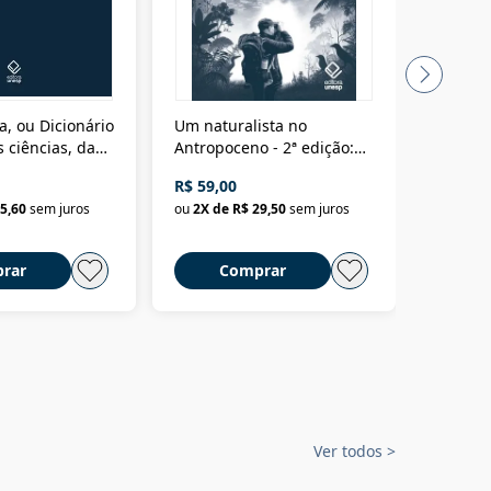
a, ou Dicionário
Um naturalista no
A vora
 ciências, das
Antropoceno - 2ª edição:
fícios - Vol. 7:
Um biólogo em busca do
R$ 59,00
R$ 58,0
material
selvagem
5,60
sem juros
ou
2
X de
R$ 29,50
sem juros
ou
2
X d
rar
Comprar
C
Ver todos
>