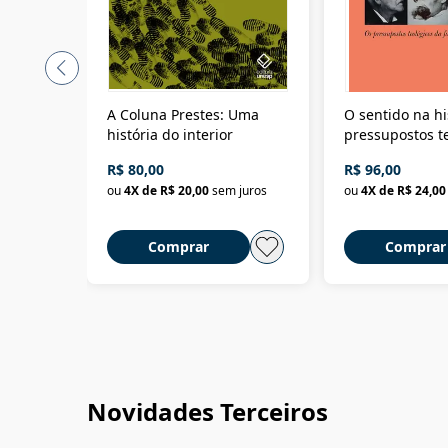
A Coluna Prestes: Uma
O sentido na hi
história do interior
pressupostos t
da filosofia da 
R$ 80,00
R$ 96,00
ou
4
X de
R$ 20,00
sem juros
ou
4
X de
R$ 24,00
Comprar
Comprar
Novidades Terceiros