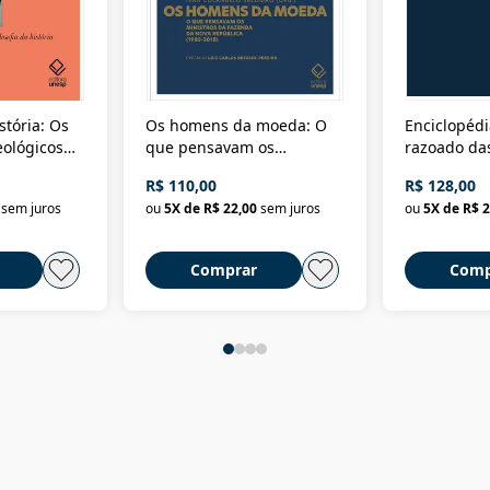
stória: Os
Os homens da moeda: O
Enciclopédi
eológicos
que pensavam os
razoado das
história
ministros da Fazenda da
artes e dos o
R$ 110,00
R$ 128,00
Nova República (1985-
Civilização 
sem juros
ou
5
X de
R$ 22,00
sem juros
ou
5
X de
R$ 2
2018)
Comprar
Comp