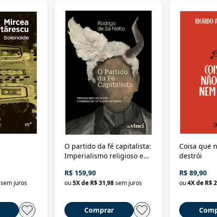
O partido da fé capitalista:
Coisa que n
Imperialismo religioso e
destrói
dominação de classe no
R$ 159,90
R$ 89,90
Brasil
sem juros
ou
5
X de
R$ 31,98
sem juros
ou
4
X de
R$ 2
Comprar
Comp