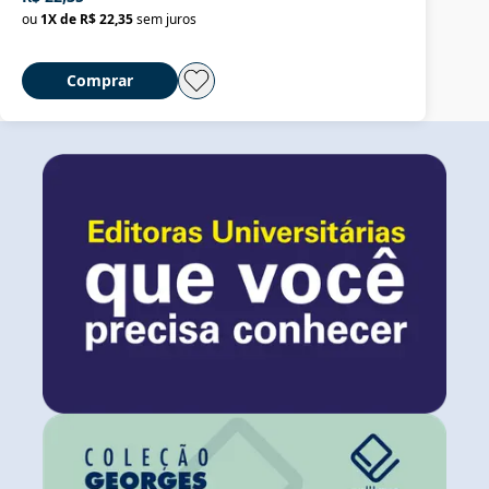
ou
1
X de
R$ 22,35
sem juros
Comprar