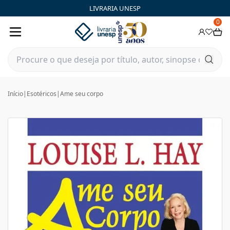
LIVRARIA UNESP
0
Início
|
Esotéricos
|
Ame seu corpo