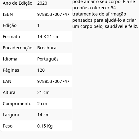
pode amar o seu corpo. Ela se
Ano de Edição
2020
propõe a oferecer 54
tratamentos de afirmação
ISBN
9788537007747
pensados para ajudá-lo a criar
Edição
1
um corpo belo, saudável e feliz.
Formato
14 X 21 cm
Encadernação
Brochura
Idioma
Português
Páginas
120
EAN
9788537007747
Altura
21 cm
Comprimento
2 cm
Largura
14 cm
Peso
0,15 Kg