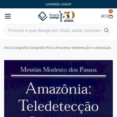
LIVRARIA UNESP
0
Início
|
Geografia
|
Geografia Física
|
Amazônia: teledetecção e colonização