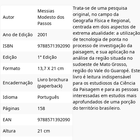
Trata-se de uma pesquisa
Messias
original, no campo da
Autor
Modesto dos
Geografia Física e Regional,
Passos
centrada em dois aspectos de
extrema atualidade: a utilização
Ano de Edição
2001
de tecnologia de ponta no
processo de investigação da
ISBN
9788571392090
paisagem, e sua aplicação na
Edição
1ª Edição
análise da região situada no
sudoeste de Mato Grosso,
Formato
13,7 X 21 cm
região do Vale do Guaropé. Este
livro é leitura indispensável
Livro brochura
Encadernação
para os estudiosos da Ciência
(paperback)
da Paisagem e para as pessoas
interessadas em estudos mais
Idioma
Português
aprofundados de uma porção
do território brasileiro.
Páginas
158
EAN
9788571392090
Altura
21 cm