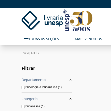
ALLER | FastStore PLP
TODAS AS SEÇÕES
MAIS VENDIDOS
Início
|
ALLER
Filtrar
Departamento
Psicologia e Psicanálise
(
1
)
Categoria
Psicanálise
(
1
)