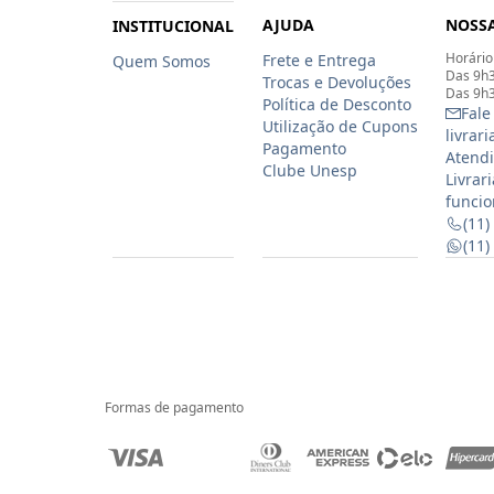
AJUDA
NOSSA
INSTITUCIONAL
Horário
Frete e Entrega
Quem Somos
Das 9h3
Trocas e Devoluções
Das 9h3
Política de Desconto
Fale
Utilização de Cupons
livrar
Pagamento
Atendi
Clube Unesp
Livrar
funcio
(11)
(11
Formas de pagamento