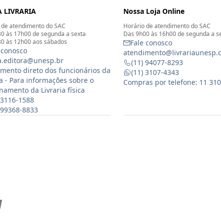
 LIVRARIA
Nossa Loja Online
 de atendimento do SAC
Horário de atendimento do SAC
0 às 17h00 de segunda a sexta
Das 9h00 às 16h00 de segunda a s
0 às 12h00 aos sábados
Fale conosco
 conosco
atendimento@livrariaunesp.
ia.editora@unesp.br
(11) 94077-8293
mento direto dos funcionários da
(11) 3107-4343
ia - Para informações sobre o
Compras por telefone: 11 31
namento da Livraria física
 3116-1588
) 99368-8833