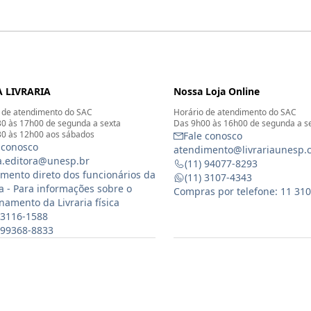
 LIVRARIA
Nossa Loja Online
 de atendimento do SAC
Horário de atendimento do SAC
0 às 17h00 de segunda a sexta
Das 9h00 às 16h00 de segunda a s
0 às 12h00 aos sábados
Fale conosco
 conosco
atendimento@livrariaunesp.
ia.editora@unesp.br
(11) 94077-8293
mento direto dos funcionários da
(11) 3107-4343
ia - Para informações sobre o
Compras por telefone: 11 31
namento da Livraria física
 3116-1588
) 99368-8833