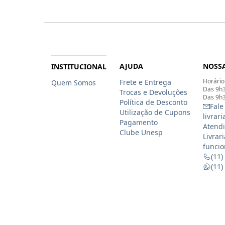
AJUDA
NOSSA
INSTITUCIONAL
Horário
Frete e Entrega
Quem Somos
Das 9h3
Trocas e Devoluções
Das 9h3
Política de Desconto
Fale
Utilização de Cupons
livrar
Pagamento
Atendi
Clube Unesp
Livrar
funcio
(11)
(11