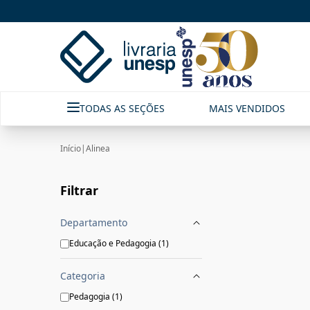
Alinea|Livraria Unesp | FastStore PLP
TODAS AS SEÇÕES
MAIS VENDIDOS
Início
|
Alinea
Filtrar
Departamento
Educação e Pedagogia
(
1
)
Categoria
Pedagogia
(
1
)