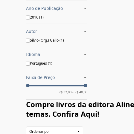
Ano de Publicação
2016
(
1
)
Autor
Silvio (Org.) Gallo
(
1
)
Idioma
Português
(
1
)
Faixa de Preço
R$
32,00
- R$
40,00
Compre livros da editora Alin
temas. Confira Aqui!