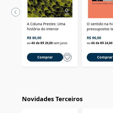
A Coluna Prestes: Uma
O sentido na hi
história do interior
pressupostos t
da filosofia da 
R$ 80,00
R$ 96,00
ou
4
X de
R$ 20,00
sem juros
ou
4
X de
R$ 24,00
Comprar
Comprar
Novidades Terceiros