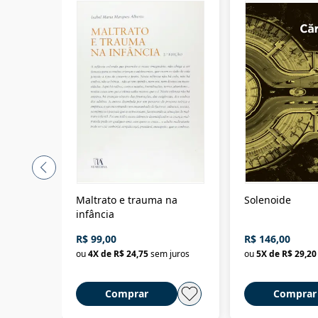
Maltrato e trauma na
Solenoide
infância
R$ 99,00
R$ 146,00
ou
4
X de
R$ 24,75
sem juros
ou
5
X de
R$ 29,20
Comprar
Comprar