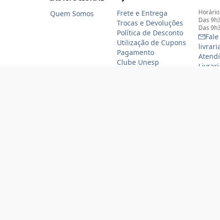
Horário
Frete e Entrega
Quem Somos
Das 9h3
Trocas e Devoluções
Das 9h3
Política de Desconto
Fale
Utilização de Cupons
livrar
Pagamento
Atendi
Clube Unesp
Livrar
funcio
(11)
(11
Formas de pagamento