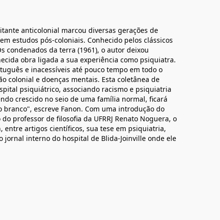
litante anticolonial marcou diversas gerações de
as em estudos pós-coloniais. Conhecido pelos clássicos
s condenados da terra (1961), o autor deixou
cida obra ligada a sua experiência como psiquiatra.
rtuguês e inacessíveis até pouco tempo em todo o
o colonial e doenças mentais. Esta coletânea de
spital psiquiátrico, associando racismo e psiquiatria
endo crescido no seio de uma família normal, ficará
 branco", escreve Fanon. Com uma introdução do
do professor de filosofia da UFRRJ Renato Noguera, o
 entre artigos científicos, sua tese em psiquiatria,
 jornal interno do hospital de Blida-Joinville onde ele