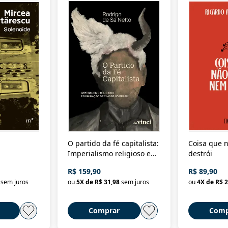
O partido da fé capitalista:
Coisa que n
Imperialismo religioso e
destrói
dominação de classe no
R$ 159,90
R$ 89,90
Brasil
sem juros
ou
5
X de
R$ 31,98
sem juros
ou
4
X de
R$ 2
Comprar
Comp