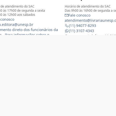
 de atendimento do SAC
Horário de atendimento do SAC
0 às 17h00 de segunda a sexta
Das 9h00 às 16h00 de segunda a s
0 às 12h00 aos sábados
Fale conosco
 conosco
atendimento@livrariaunesp.
ia.editora@unesp.br
(11) 94077-8293
mento direto dos funcionários da
(11) 3107-4343
ia - Para informações sobre o
Compras por telefone: 11 31
namento da Livraria física
 3116-1588
) 99368-8833