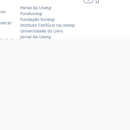
Portal da Unesp
exta
Fundunesp
Fundação Vunesp
com.br
Instituto Confúcio na Unesp
Universidade do Livro
Jornal da Unesp
07-4343
Loja Oficial Sempre Unesp
Compra 100% segura
Tecnologia