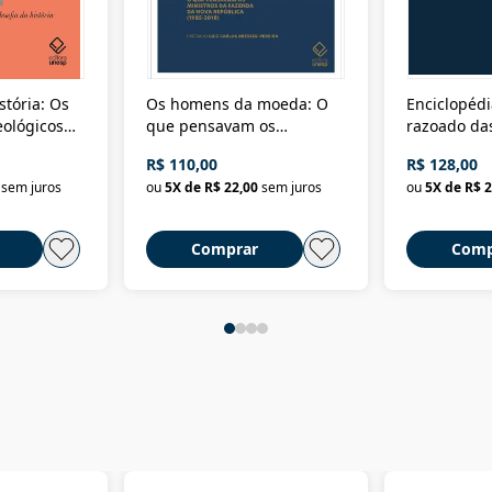
stória: Os
Os homens da moeda: O
Enciclopédi
eológicos
que pensavam os
razoado das
história
ministros da Fazenda da
artes e dos o
R$ 110,00
R$ 128,00
Nova República (1985-
Civilização 
sem juros
ou
5
X de
R$ 22,00
sem juros
ou
5
X de
R$ 2
2018)
Comprar
Comp