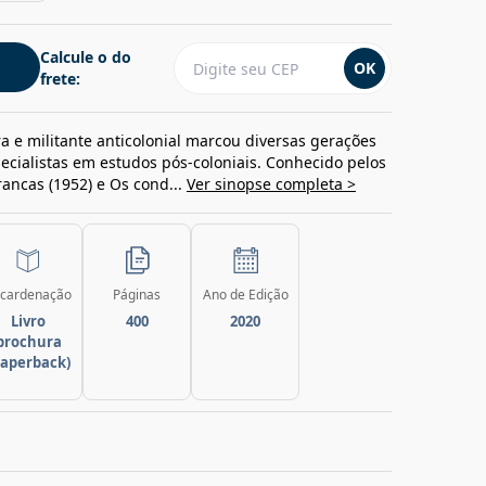
Calcule o do
OK
frete:
ra e militante anticolonial marcou diversas gerações
especialistas em estudos pós-coloniais. Conhecido pelos
rancas (1952) e Os cond...
Ver sinopse completa >
cardenação
Páginas
Ano de Edição
Livro
400
2020
brochura
paperback)