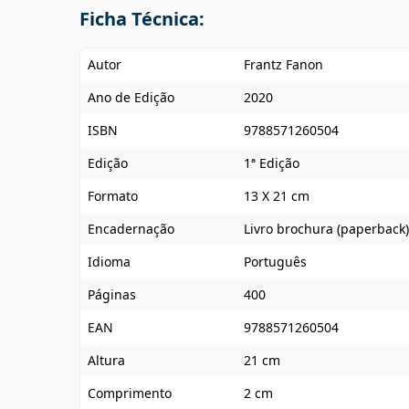
Ficha Técnica:
Autor
Frantz Fanon
Ano de Edição
2020
ISBN
9788571260504
Edição
1ª Edição
Formato
13 X 21 cm
Encadernação
Livro brochura (paperback)
Idioma
Português
Páginas
400
EAN
9788571260504
Altura
21 cm
Comprimento
2 cm