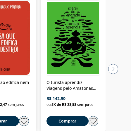
ão edifica nem
O turista aprendiz:
Coloniz
Viagens pelo Amazonas
totalita
até o Peru, pelo Madeira
crimino
R$ 142,90
R$ 69,9
até a Bolívia e por Marajó
2,47
sem juros
ou
5
X de
R$ 28,58
sem juros
ou
3
X d
até dizer chega
rar
Comprar
C