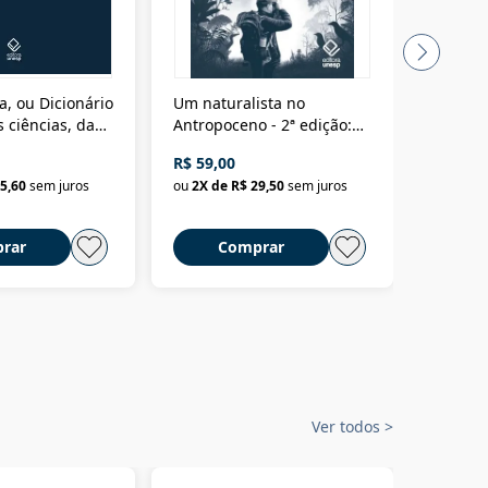
a, ou Dicionário
Um naturalista no
A vora
 ciências, das
Antropoceno - 2ª edição:
fícios - Vol. 7:
Um biólogo em busca do
R$ 59,00
R$ 58,0
material
selvagem
5,60
sem juros
ou
2
X de
R$ 29,50
sem juros
ou
2
X d
rar
Comprar
C
Ver todos
>