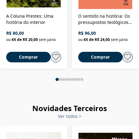
A Coluna Prestes: Uma
O sentido na história: Os
história do interior
pressupostos teológicos
da filosofia da história
R$ 80,00
R$ 96,00
ou
4
X de
R$ 20,00
sem juros
ou
4
X de
R$ 24,00
sem juros
Comprar
Comprar
Novidades Terceiros
Ver todos
>