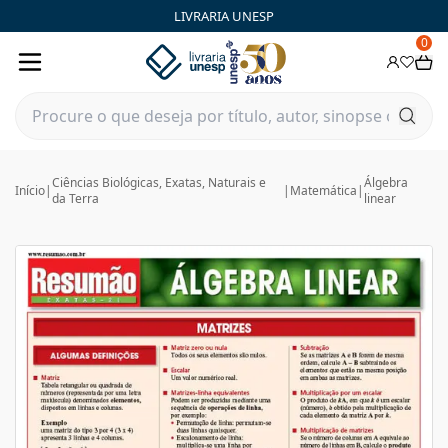
LIVRARIA UNESP
0
Ciências Biológicas, Exatas, Naturais e
Álgebra
Início
|
|
Matemática
|
da Terra
linear