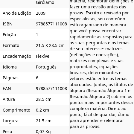
matéria, relembrar definições e
Girólamo
fazer uma revisão antes das
provas. Escrito e revisado por
Ano de Edição
2009
especialistas, seu conteúdo
ISBN
9788577111008
está organizado de maneira
que você possa encontrar
Edição
1
rapidamente as respostas para
as suas perguntas e os temas
Formato
21.5 X 28.5 cm
de seu interesse: matrizes
(definições e operações),
Encadernação
Flexível
matrizes complexas e suas
propriedades, equações
Idioma
Português
lineares, determinantes e
Páginas
6
vetores estão entre os temas
abordados. Juntos, os títulos de
EAN
9788577111008
álgebra (Resumão Álgebra 1 e
Resumão Álgebra 2) cobrem os
Altura
28.5 cm
pontos mais importantes dessa
complexa matéria. Direto ao
Comprimento
0.2 cm
ponto, fácil de guardar, ótimo
para aprender e relembrar
Largura
21.5 cm
para as provas.
Peso
0,07 Kg