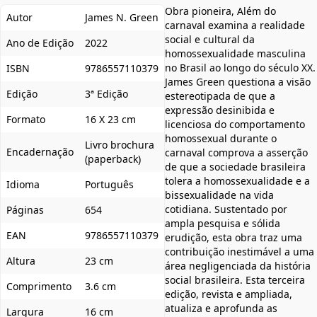
Obra pioneira, Além do
Autor
James N. Green
carnaval examina a realidade
social e cultural da
Ano de Edição
2022
homossexualidade masculina
no Brasil ao longo do século XX.
ISBN
9786557110379
James Green questiona a visão
Edição
3ª Edição
estereotipada de que a
expressão desinibida e
Formato
16 X 23 cm
licenciosa do comportamento
homossexual durante o
Livro brochura
Encadernação
carnaval comprova a asserção
(paperback)
de que a sociedade brasileira
tolera a homossexualidade e a
Idioma
Português
bissexualidade na vida
cotidiana. Sustentado por
Páginas
654
ampla pesquisa e sólida
EAN
9786557110379
erudição, esta obra traz uma
contribuição inestimável a uma
Altura
23 cm
área negligenciada da história
social brasileira. Esta terceira
Comprimento
3.6 cm
edição, revista e ampliada,
atualiza e aprofunda as
Largura
16 cm