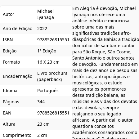
Em Alegria é devoção, Michael
Michael
Autor
Iyanaga nos oferece uma
Iyanaga
análise inédita e minuciosa
sobre uma das mais
Ano de Edição
2022
significativas tradições afro-
diaspóricas da Bahia: a tradição
ISBN
9788526815551
domiciliar de sambar e cantar
Edição
1ª Edição
para São Roque, São Cosme,
Santo Antonio e outros santos
Formato
16 X 23 cm
de devoção. Fundamentado em
mais de dez anos de pesquisas
Livro brochura
Encadernação
históricas, antropológicas e
(paperback)
musicológicas, o estudo
apresenta os pormenores
Idioma
Português
dessa tradição baiana, as
músicas e as vidas dos devotos
Páginas
344
e das devotas, sempre
EAN
9788526815551
realçando o seu legado
africano. A partir daí, o autor
Altura
23 cm
questiona conceitos
acadêmicos consagrados como
Comprimento
2 cm
“sincretismo”, “catolicismo