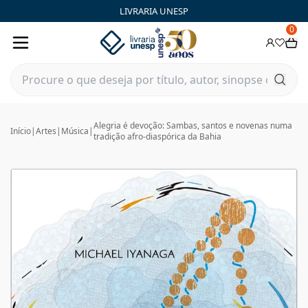
LIVRARIA UNESP
0
Alegria é devoção: Sambas, santos e novenas numa
Início
|
Artes
|
Música
|
tradição afro-diaspórica da Bahia