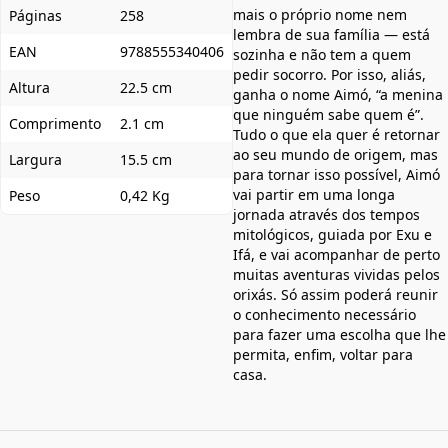
mais o próprio nome nem
Páginas
258
lembra de sua família — está
EAN
9788555340406
sozinha e não tem a quem
pedir socorro. Por isso, aliás,
Altura
22.5 cm
ganha o nome Aimó, “a menina
que ninguém sabe quem é”.
Comprimento
2.1 cm
Tudo o que ela quer é retornar
ao seu mundo de origem, mas
Largura
15.5 cm
para tornar isso possível, Aimó
vai partir em uma longa
Peso
0,42 Kg
jornada através dos tempos
mitológicos, guiada por Exu e
Ifá, e vai acompanhar de perto
muitas aventuras vividas pelos
orixás. Só assim poderá reunir
o conhecimento necessário
para fazer uma escolha que lhe
permita, enfim, voltar para
casa.