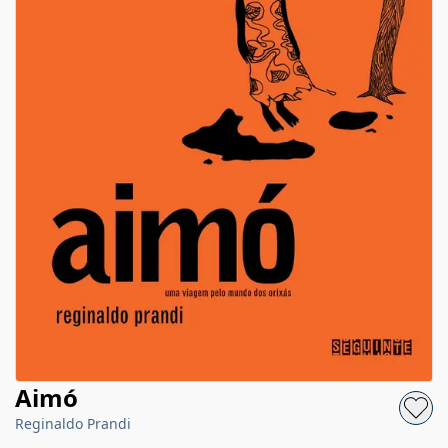
Aimó
Reginaldo Prandi