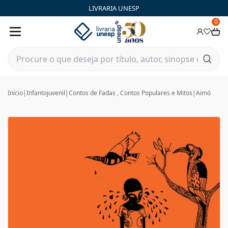
LIVRARIA UNESP
0
Início
|
Infantojuvenil
|
Contos de Fadas , Contos Populares e Mitos
|
Aimó