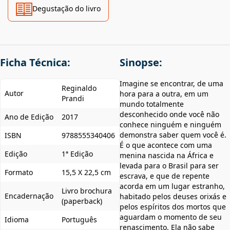
Degustação do livro
Ficha Técnica:
Sinopse:
Imagine se encontrar, de uma
Reginaldo
Autor
hora para a outra, em um
Prandi
mundo totalmente
desconhecido onde você não
Ano de Edição
2017
conhece ninguém e ninguém
demonstra saber quem você é.
ISBN
9788555340406
É o que acontece com uma
Edição
1ª Edição
menina nascida na África e
levada para o Brasil para ser
Formato
15,5 X 22,5 cm
escrava, e que de repente
acorda em um lugar estranho,
Livro brochura
Encadernação
habitado pelos deuses orixás e
(paperback)
pelos espíritos dos mortos que
aguardam o momento de seu
Idioma
Português
renascimento. Ela não sabe