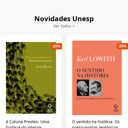
Novidades Unesp
Ver todos
>
-
25
%
-
25
%
A Coluna Prestes: Uma
O sentido na história: Os
história do interior
pressupostos teológicos