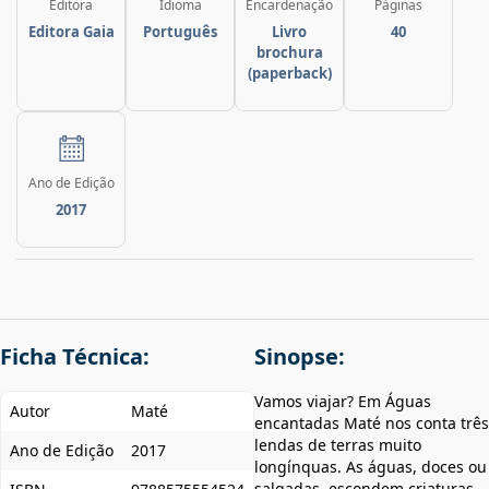
Editora
Idioma
Encardenação
Páginas
Editora Gaia
Português
Livro
40
brochura
(paperback)
Ano de Edição
2017
Ficha Técnica:
Sinopse:
Vamos viajar? Em Águas
Autor
Maté
encantadas Maté nos conta três
lendas de terras muito
Ano de Edição
2017
longínquas. As águas, doces ou
salgadas, escondem criaturas