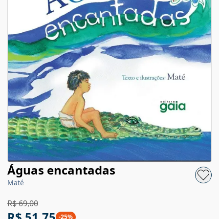
Águas encantadas
Maté
R$ 69,00
R$ 51,75
-
25
%