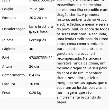
ISBN
9788575554524
maravilhosas: uma menina-
Edição
2ª Edição
sereia, uma ilha-crocodilo e um
dragão chinês. A primeira
Formato
20 X 26 cm
história, ambientada no Ártico,
é sobre Sedna, a menina-sereia
Livro brochura
Encadernação
do povo Inuit, criadora de todos
(paperback)
os seres marinhos. A segunda,
uma lenda tradicional do Timor
Idioma
Português
Leste, conta como a amizade
pura e destemida entre um
Páginas
40
garoto e um crocodilo é
EAN
9788575554524
recompensada. Na terceira
narrativa, vinda da China, um
Altura
26 cm
menino-dragão salva seu povo
da seca e de um imperador
Comprimento
0.4 cm
tirano.Nesse livro, o leitor
mergulha nessas águas, que o
Largura
20 cm
esperam ao fio das palavras, e
nas imagens que vão
Peso
0,20 Kg
simplesmente brotando do
papel.