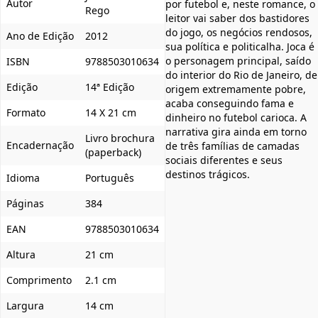
Autor
por futebol e, neste romance, o
Rego
leitor vai saber dos bastidores
do jogo, os negócios rendosos,
Ano de Edição
2012
sua política e politicalha. Joca é
o personagem principal, saído
ISBN
9788503010634
do interior do Rio de Janeiro, de
Edição
14ª Edição
origem extremamente pobre,
acaba conseguindo fama e
Formato
14 X 21 cm
dinheiro no futebol carioca. A
narrativa gira ainda em torno
Livro brochura
Encadernação
de três famílias de camadas
(paperback)
sociais diferentes e seus
destinos trágicos.
Idioma
Português
Páginas
384
EAN
9788503010634
Altura
21 cm
Comprimento
2.1 cm
Largura
14 cm