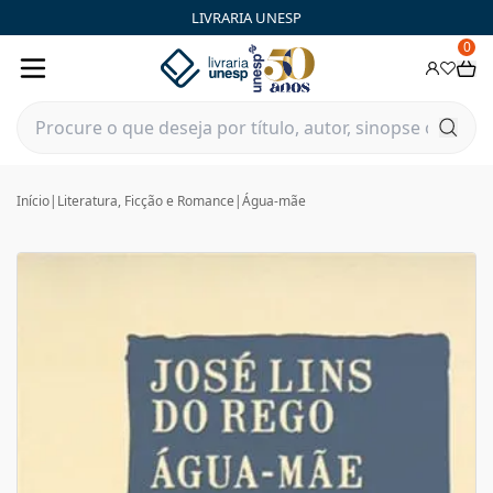
LIVRARIA UNESP
0
Início
|
Literatura, Ficção e Romance
|
Água-mãe