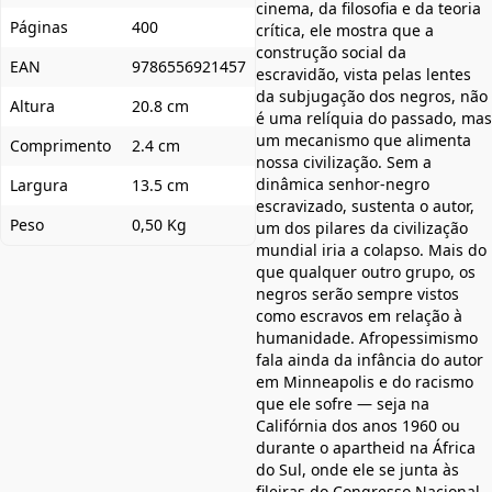
cinema, da filosofia e da teoria
Páginas
400
crítica, ele mostra que a
construção social da
EAN
9786556921457
escravidão, vista pelas lentes
da subjugação dos negros, não
Altura
20.8 cm
é uma relíquia do passado, mas
um mecanismo que alimenta
Comprimento
2.4 cm
nossa civilização. Sem a
dinâmica senhor-negro
Largura
13.5 cm
escravizado, sustenta o autor,
Peso
0,50 Kg
um dos pilares da civilização
mundial iria a colapso. Mais do
que qualquer outro grupo, os
negros serão sempre vistos
como escravos em relação à
humanidade. Afropessimismo
fala ainda da infância do autor
em Minneapolis e do racismo
que ele sofre — seja na
Califórnia dos anos 1960 ou
durante o apartheid na África
do Sul, onde ele se junta às
fileiras do Congresso Nacional