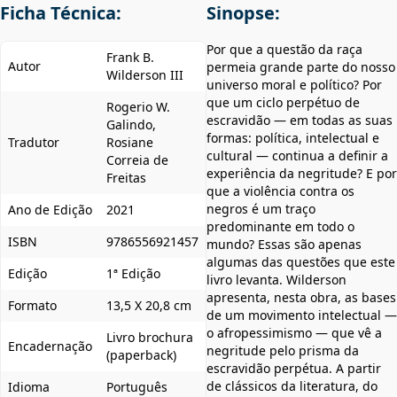
Ficha Técnica:
Sinopse:
Por que a questão da raça
Frank B.
Autor
permeia grande parte do nosso
Wilderson III
universo moral e político? Por
que um ciclo perpétuo de
Rogerio W.
escravidão — em todas as suas
Galindo,
formas: política, intelectual e
Tradutor
Rosiane
cultural — continua a definir a
Correia de
experiência da negritude? E por
Freitas
que a violência contra os
negros é um traço
Ano de Edição
2021
predominante em todo o
ISBN
9786556921457
mundo? Essas são apenas
algumas das questões que este
Edição
1ª Edição
livro levanta. Wilderson
apresenta, nesta obra, as bases
Formato
13,5 X 20,8 cm
de um movimento intelectual —
o afropessimismo — que vê a
Livro brochura
Encadernação
negritude pelo prisma da
(paperback)
escravidão perpétua. A partir
de clássicos da literatura, do
Idioma
Português