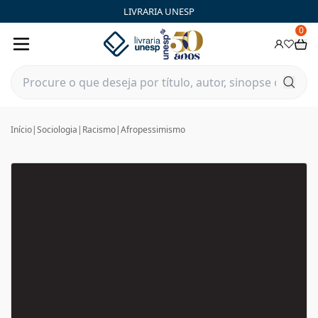
LIVRARIA UNESP
0
Início
|
Sociologia
|
Racismo
|
Afropessimismo