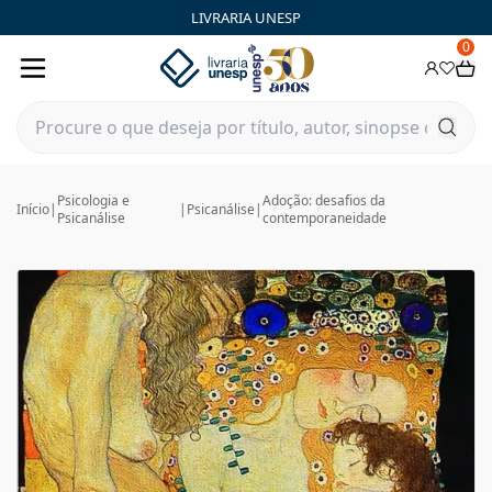
LIVRARIA UNESP
0
Psicologia e
Adoção: desafios da
Início
|
|
Psicanálise
|
Psicanálise
contemporaneidade