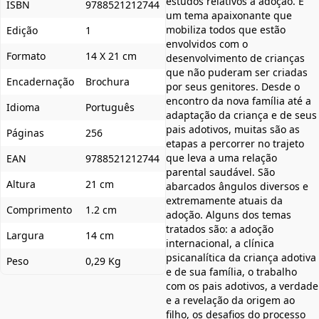
estudos relativos à adoção. É
ISBN
9788521212744
um tema apaixonante que
mobiliza todos que estão
Edição
1
envolvidos com o
Formato
14 X 21 cm
desenvolvimento de crianças
que não puderam ser criadas
Encadernação
Brochura
por seus genitores. Desde o
encontro da nova família até a
Idioma
Português
adaptação da criança e de seus
pais adotivos, muitas são as
Páginas
256
etapas a percorrer no trajeto
que leva a uma relação
EAN
9788521212744
parental saudável. São
Altura
21 cm
abarcados ângulos diversos e
extremamente atuais da
Comprimento
1.2 cm
adoção. Alguns dos temas
tratados são: a adoção
Largura
14 cm
internacional, a clínica
psicanalítica da criança adotiva
Peso
0,29 Kg
e de sua família, o trabalho
com os pais adotivos, a verdade
e a revelação da origem ao
filho, os desafios do processo