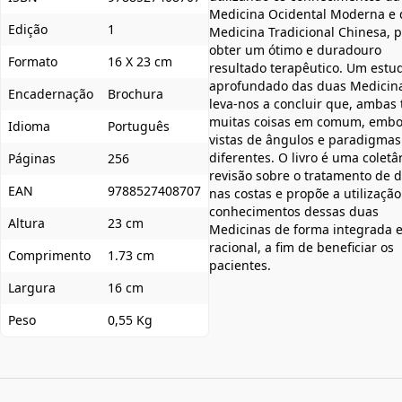
Medicina Ocidental Moderna e 
Edição
1
Medicina Tradicional Chinesa, 
obter um ótimo e duradouro
Formato
16 X 23 cm
resultado terapêutico. Um estu
aprofundado das duas Medicin
Encadernação
Brochura
leva-nos a concluir que, ambas
muitas coisas em comum, embo
Idioma
Português
vistas de ângulos e paradigmas
diferentes. O livro é uma coletâ
Páginas
256
revisão sobre o tratamento de 
EAN
9788527408707
nas costas e propõe a utilização
conhecimentos dessas duas
Altura
23 cm
Medicinas de forma integrada 
racional, a fim de beneficiar os
Comprimento
1.73 cm
pacientes.
Largura
16 cm
Peso
0,55 Kg