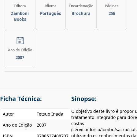
Editora
Idioma
Encardenação
Páginas
Zamboni
Português
Brochura
256
Books
Ano de Edição
2007
Ficha Técnica:
Sinopse:
O objetivo deste livro é propor
Autor
Tetsuo Inada
tratamento integrado para dore
costas
Ano de Edição
2007
(cérvico/dorso/lombo/sacro/ciata
utilizando os conhecimentos da
ISBN
9788527408707