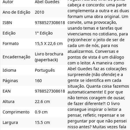
Autor
Abel Guedes
cabeça e concordo: uma parte
complementa a outra e as duas
Ano de Edição
2010
formam uma obra original. Um
convite, uma provocação,
ISBN
9788527308618
usando temas e tarefas que
Edição
1ª Edição
vivenciamos no cotidiano, para
(re)conhecer o jeito de ser de
Formato
15,5 X 22,6 cm
cada um de nós, para nos
atualizarmos. Conversas e
Livro brochura
Encadernação
pontos de vista é um diálogo
(paperback)
com o leitor. A maneira como
Abel Guedes faz as colocações
Idioma
Português
surpreende (não ofende) e a
gente se identifica em cada
Páginas
160
situação. Quanta coisa fazemos
EAN
9788527308618
automaticamente! E por que
não temos coragem de ousar,
Altura
22.6 cm
de fazer diferente?! O livro
consegue inspirar o leitor a
Comprimento
0.9 cm
pensar, refletir, repensar e se
perguntar por que não pensei
Largura
15.5 cm
nisso antes? Muitas vezes fala