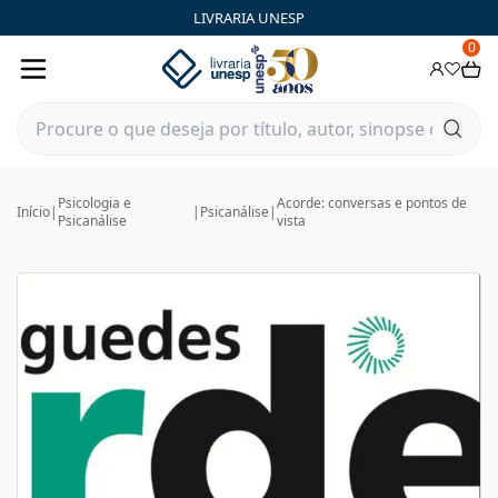
LIVRARIA UNESP
0
Psicologia e
Acorde: conversas e pontos de
Início
|
|
Psicanálise
|
Psicanálise
vista