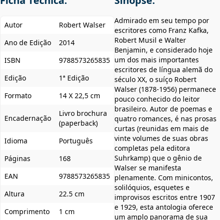
Ficha Técnica:
Sinopse:
Admirado em seu tempo por
Autor
Robert Walser
escritores como Franz Kafka,
Robert Musil e Walter
Ano de Edição
2014
Benjamin, e considerado hoje
um dos mais importantes
ISBN
9788573265835
escritores de língua alemã do
Edição
1ª Edição
século XX, o suíço Robert
Walser (1878-1956) permanece
Formato
14 X 22,5 cm
pouco conhecido do leitor
brasileiro. Autor de poemas e
Livro brochura
Encadernação
quatro romances, é nas prosas
(paperback)
curtas (reunidas em mais de
vinte volumes de suas obras
Idioma
Português
completas pela editora
Suhrkamp) que o gênio de
Páginas
168
Walser se manifesta
EAN
9788573265835
plenamente. Com minicontos,
solilóquios, esquetes e
Altura
22.5 cm
improvisos escritos entre 1907
e 1929, esta antologia oferece
Comprimento
1 cm
um amplo panorama de sua