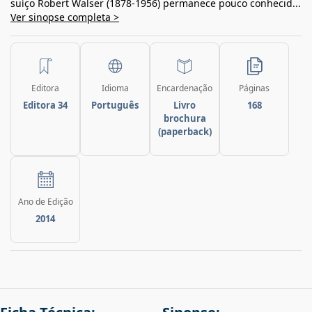
suíço Robert Walser (1878-1956) permanece pouco conhecid...
Ver sinopse completa >
Editora
Idioma
Encardenação
Páginas
Editora 34
Português
Livro
168
brochura
(paperback)
Ano de Edição
2014