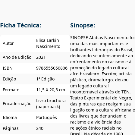
Ficha Técnica:
Sinopse:
SINOPSE Abdias Nascimento foi
Elisa Larkin
Autor
uma das mais importantes e
Nascimento
brilhantes lideranças do Brasil,
dedicando-se intensamente ao
Ano de Edição
2021
enfrentamento do racismo e à
promoção do legado cultural
ISBN
9786555050806
afro-brasileiro. Escritor, artista
Edição
1ª Edição
plástico, dramaturgo, deixou
um legado cultural
Formato
11,5 X 20,5 cm
incontornável através do TEN,
Teatro Experimental do Negro,
Livro brochura
Encadernação
das pinturas que realçam sua
(paperback)
ligação com a cultura africana e
dos livros que denunciam o
Idioma
Português
racismo e a violência das
relações étnico raciais no
Páginas
240
Brasil. Na década de 1980,