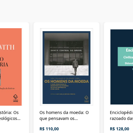
stória: Os
Os homens da moeda: O
Enciclopédi
eológicos
que pensavam os
razoado das
história
ministros da Fazenda da
artes e dos o
R$ 110,00
R$ 128,00
Nova República (1985-
Civilização 