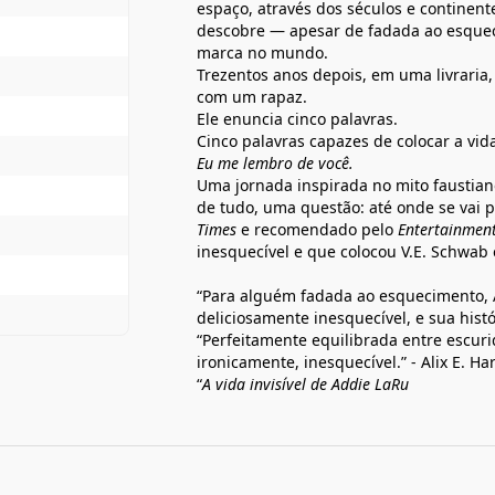
espaço, através dos séculos e continente
descobre — apesar de fadada ao esquec
marca no mundo.
Trezentos anos depois, em uma livraria
com um rapaz.
Ele enuncia cinco palavras.
Cinco palavras capazes de colocar a vid
Eu me lembro de você.
Uma jornada inspirada no mito faustiano
de tudo, uma questão: até onde se vai p
Times
e recomendado pelo
Entertainmen
inesquecível e que colocou V.E. Schwab 
“Para alguém fadada ao esquecimento
deliciosamente inesquecível, e sua hist
“Perfeitamente equilibrada entre escurid
ironicamente, inesquecível.” - Alix E. Ha
“
A vida invisível de Addie LaRu