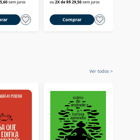
5,60
sem juros
ou
2
X de
R$ 29,50
sem juros
ou
2
X d
rar
Comprar
C
Ver todos
>