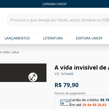
LIVRARIA UNESP
LANÇAMENTOS
LITERATURA
EDITORA UNESP
 de Addie LaRue
A vida invisível d
V.E. Schwab
R$ 79,90
Formas de pagamento:
Cartão de crédito:
R$ 79
Em até
3
X de
R$ 26,63