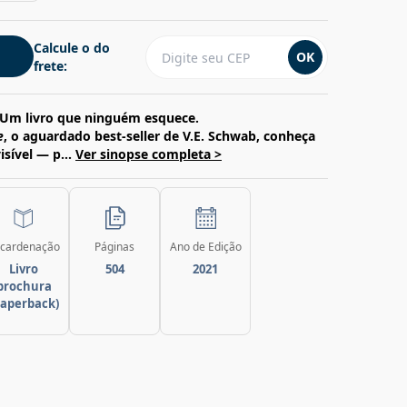
Calcule o do
OK
frete:
Um livro que ninguém esquece.
e
, o aguardado best-seller de V.E. Schwab, conheça
isível — p...
Ver sinopse completa >
cardenação
Páginas
Ano de Edição
Livro
504
2021
brochura
paperback)