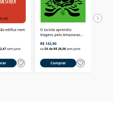
ão edifica nem
O turista aprendiz:
Coloniz
Viagens pelo Amazonas
totalita
até o Peru, pelo Madeira
crimino
R$ 142,90
R$ 69,9
até a Bolívia e por Marajó
2,47
sem juros
ou
5
X de
R$ 28,58
sem juros
ou
3
X d
até dizer chega
rar
Comprar
C