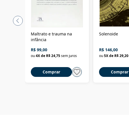
Maltrato e trauma na
Solenoide
infância
R$ 99,00
R$ 146,00
ou
4
X de
R$ 24,75
sem juros
ou
5
X de
R$ 29,20
Comprar
Comprar