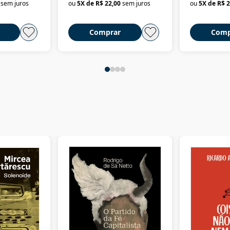
sem juros
ou
5
X de
R$ 22,00
sem juros
ou
5
X de
R$ 2
2018)
Comprar
Comp