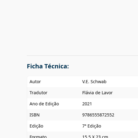
Ficha Técnica:
Autor
V.E. Schwab
Tradutor
Flávia de Lavor
Ano de Edição
2021
ISBN
9786555872552
Edição
7ª Edição
Formato
15,5 X 23 cm