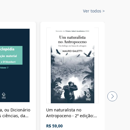
Ver todos
>
a, ou Dicionário
Um naturalista no
A vora
 ciências, das
Antropoceno - 2ª edição:
fícios - Vol. 7:
Um biólogo em busca do
R$ 59,00
R$ 58,0
material
selvagem