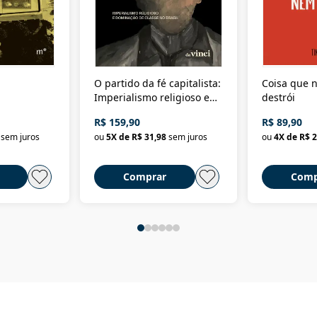
O partido da fé capitalista:
Coisa que n
Imperialismo religioso e
destrói
dominação de classe no
R$ 159,90
R$ 89,90
Brasil
sem juros
ou
5
X de
R$ 31,98
sem juros
ou
4
X de
R$ 2
Comprar
Comp