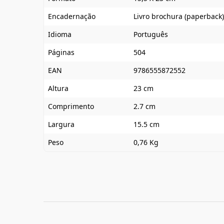
Encadernação
Livro brochura (paperback)
Idioma
Português
Páginas
504
EAN
9786555872552
Altura
23 cm
Comprimento
2.7 cm
Largura
15.5 cm
Peso
0,76 Kg