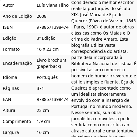
Considerado o melhor escritor
Autor
Luís Viana Filho
realista português do século
XIX, José Maria de Eça de
Ano de Edição
2008
Queiroz (Póvoa de Varzim, 1845
- Paris, 1900), é autor de obras
ISBN
9788571398474
clássicas como Os Maias e O
Edição
3ª Edição
crime do Padre Amaro. Esta
biografia utiliza vasta
Formato
16 X 23 cm
correspondência do artista,
parte dela incorporada à
Livro brochura
Encadernação
Biblioteca Nacional de Lisboa. É
(paperback)
possível assim conhecer o
homem de humor irreverente e
Idioma
Português
estilo simples e fluente. Eça de
Queiroz é apresentado como
Páginas
371
um idealista sinceramente
EAN
9788571398474
envolvido com a inserção de
Portugal no mundo moderno.
Altura
23 cm
Nesse sentido, sua obra
jornalística e novelesca pode
Comprimento
1.9 cm
ser lida como uma crítica ao
atraso cultural e uma tentativa
Largura
16 cm
de colocar a alma lusa em