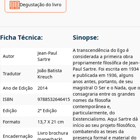
Degustação do livro
Ficha Técnica:
Sinopse:
A transcendência do Ego é
Jean-Paul
Autor
considerada a primeira obra
Sartre
propriamente filosófica de Jean-
Paul Sartre. Foi escrita em 1934
João Batista
Tradutor
e publicada em 1936, alguns
Kreuch
anos antes, portanto, de seu
magistral O Ser e o Nada, que o
Ano de Edição
2014
consagraria entre os grandes
ISBN
9788532646415
nomes da filosofia
contemporânea e,
Edição
2ª Edição
particularmente, do
Existencialismo. Aqui Sartre dá
Formato
13,7 X 21 cm
início ao seu projeto filosófico,
combatendo as teses da
Livro brochura
Encadernação
presença formal e material do
(paperback)