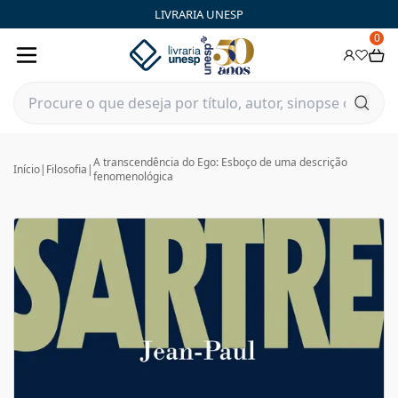
LIVRARIA UNESP
0
A transcendência do Ego: Esboço de uma descrição
Início
|
Filosofia
|
fenomenológica