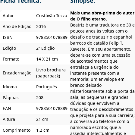
Ficha Técnica:
Sinopse:
Mais uma obra-prima do autor
Autor
Cristóvão Tezza
de O filho eterno.
Beatriz é uma tradutora de 30 e
Ano de Edição
2016
poucos anos às voltas com o
desafio de traduzir o espanhol
ISBN
9788501078889
barroco do catalão Felip T.
Edição
2ª Edição
Xaveste. Em seu apartamento,
depara-se com uma sucessão
Formato
14 X 21 cm
de acontecimentos que
entrelaça a urgência do
Livro brochura
Encadernação
instante presente com a
(paperback)
memória: um envelope em
branco deixado
Idioma
Português
misteriosamente sob a porta da
sala; as pequenas e grandes
Páginas
208
dúvidas que envolvem a
EAN
9788501078889
tradução e os desdobramentos
que projeta para a sua carreira;
Altura
21 cm
a conversa ao telefone com o
namorado escritor, que a
Comprimento
1.2 cm
assedia intelectualmente; e